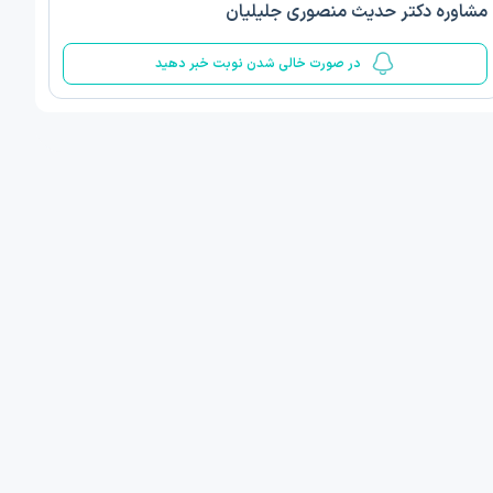
مشاوره دکتر حدیث منصوری جلیلیان
5
در صورت خالی شدن نوبت خبر دهید
ف ذوالفقار روشن
دکتر مهدیه صادقپور
د روانشناسی بالینی
دکتری روانشناسی سلامت
 مطب دیگر ...
قزوین - دهخدا
فردا
فردا
ان نوبت مطب:
اولین زمان نوبت مطب:
یافت نوبت
دریافت نوبت