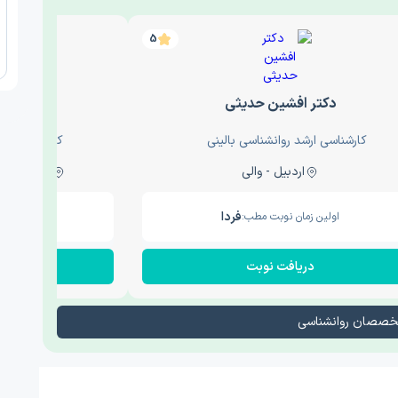
5
دکتر افشین حدیثی
دکتر عار
کارشناسی ارشد روانشناسی بالینی
کارشناسی ارش
اردبیل - والی
ساری - باغ سنگ , 1
فردا
اولین زمان نوبت مطب:
اولین زم
دریافت نوبت
در
تخصصان روانشناسی