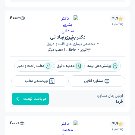
+4000
4.9
(45 نظر)
دکتر بشری ساداتی
(45 نظر)
تخصص بیماری های قلب و عروق
تبریز - حافظ , 1 مطب دیگر ...
پوشش‌دهی بیمه
معاینه دقیق
مطب راحت و تمیز
مشاوره آنلاین
نوبت‌دهی مطب
اولین زمان مشاوره:
دریافت نوبت
فردا
+2000
4.9
(45 نظر)