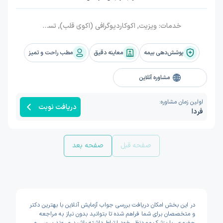
خدمات:
ویزیت, اکوکاردیوگرافی (اکوی قلب), تست ورزش (تردمیل), فشار خون, سکته قلبی, اکوکاردیوگرافی کودکان (اکوی قلب کودکان), آنژیوگرافی و ونوگرافی, آنژیوگرافی عروق کرونر, آنژیوگرافی کلیه, آنژیوگرافی, نصب هولتر قلب, واریس, حمله قلبی, نارسایی‌ قلبی, دریچه آیورت, هیپرکلسترولمی, دکسترو جابجایی عروق بزرگ (DTGA), پاره شدن (دیسکسیون حاد) آیورت, مجرای شریانی بازPDA, شوک قلبی (کاردیوورژن), روماتیسم قلبی, تترالوژی فالوت, آریتمی قلب, الکتروفیزیولوژی, نوار قلبی, درد قفسه سینه (آنژین), تنگی دریچه آیورت, تصلب شرایین (آترواسکلروز), التهاب عروق خونی (واسکولیت), تپش قلب بالا (تاکی کاردی), اسپاسم قلب, آمبولی پا, آمبولی قلب
پوشش‌دهی بیمه
معاینه دقیق
مطب راحت و تمیز
مشاوره آنلاین
اولین زمان مشاوره:
دریافت نوبت
فردا
صفحه قبل
صفحه بعد
در این بخش امکان دریافت بررسی جواب آزمایش آنلاین با بهترین دکتر
و متخصصان برای شما فراهم شده تا بتوانید بدون نیاز به مراجعه