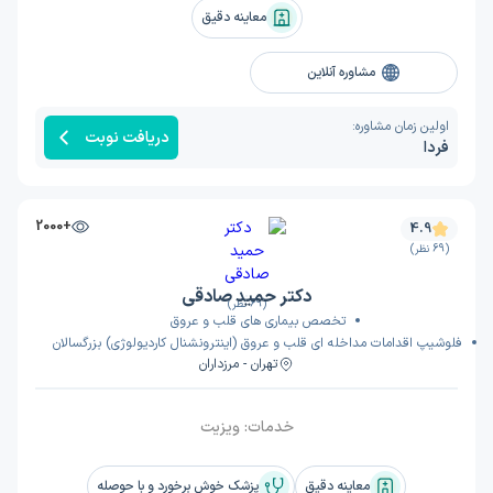
معاینه دقیق
مشاوره آنلاین
اولین زمان مشاوره:
دریافت نوبت
فردا
+2000
4.9
(69 نظر)
دکتر حمید صادقی
(69 نظر)
تخصص بیماری های قلب و عروق
فلوشیپ اقدامات مداخله ای قلب و عروق (اینترونشنال کاردیولوژی) بزرگسالان
تهران - مرزداران
خدمات:
ویزیت
معاینه دقیق
پزشک خوش برخورد و با حوصله