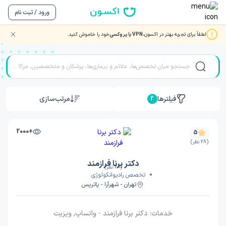
ورود / ثبت نام
لطفاً برای تجربه بهتر در اکسون،
VPN یا پروکسی
خود را خاموش کنید.
بررسی جواب آزمایش آنلاین با بهترین دکتر و متخصصان
فیلترها
مرتب‌سازی
2
+2000
5
(28 نظر)
دکتر برنا فرازمند
(28 نظر)
تخصص رادیوانکولوژی
تهران - شهرآرا - پاتریس
خدمات:
دکتر برنا فرازمند - واتساپ, ویزیت