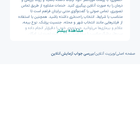
حضوری، با پزشک موردنظر خود ارتباط داشته باشید و روند بررسی و
درمان را به صورت آنلاین پیگیری کنید. خدمات مشاوره از طریق تماس
تصویری، تماس صوتی یا گفت‌وگوی متنی برایتان فراهم است تا
متناسب با شرایط، انتخاب راحت‌تری داشته باشید. همچنین با استفاده
از فیلترهایی مانند انتخاب شهر و محله، جنسیت پزشک، نوع بیمه،
علائم و بیماری‌ها می‌توانید جستجوی خود را دقیق‌تر انجام داده و
مشاهده بیشتر
سریع‌تر پزشک مناسب را پیدا کنید. پیش از ثبت نوبت نیز امکان
مشاهده سوابق تحصیلی، تجربه و تخصص پزشکان وجود دارد تا با
اطمینان بیشتری تصمیم بگیرید. اکسون تلاش کرده مسیر دسترسی به
خدمات پزشکی آنلاین را سریع و ساده طراحی کند.
صفحه اصلی
/
ویزیت آنلاین
/
بررسی جواب آزمایش آنلاین