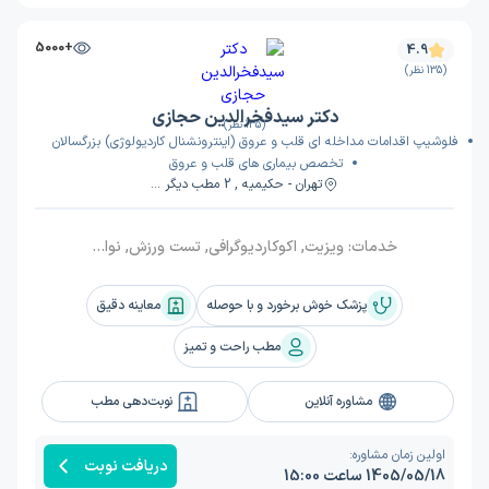
+5000
4.9
(135 نظر)
دکتر سیدفخرالدین حجازی
(135 نظر)
فلوشیپ اقدامات مداخله ای قلب و عروق (اینترونشنال کاردیولوژی) بزرگسالان
تخصص بیماری های قلب و عروق
تهران - حکیمیه , 2 مطب دیگر ...
خدمات:
ویزیت, اکوکاردیوگرافی, تست ورزش, نوار قلب, هولتر ریتم, هولتر فشارخون
پزشک خوش برخورد و با حوصله
معاینه دقیق
مطب راحت و تمیز
مشاوره آنلاین
نوبت‌دهی مطب
اولین زمان مشاوره:
دریافت نوبت
1405/05/18 ساعت 15:00