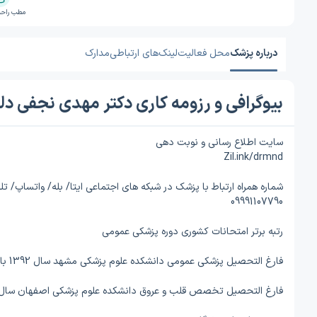
مطب راحت
درباره پزشک
محل فعالیت
لینک‌های ارتباطی
مدارک
بیوگرافی و رزومه کاری دکتر مهدی نجفی دل
سایت اطلاع رسانی و نوبت دهی
Zil.ink/drmnd
شماره همراه ارتباط با پزشک در شبکه های اجتماعی ایتا/ بله/ واتساپ/ تلگ
09991107790
رتبه برتر امتحانات کشوری دوره پزشکی عمومی
فارغ التحصیل پزشکی عمومی دانشکده علوم پزشکی مشهد سال 1392 با معدل کل 19/20
فارغ التحصیل تخصص قلب و عروق دانشکده علوم پزشکی اصفهان سال 396