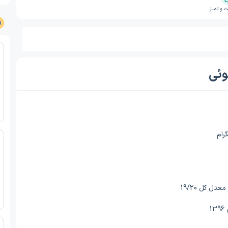
 و تمیز
وئی
رام
1