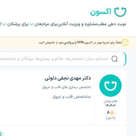
اکسون
نوبت دهی مطب
مشاوره و ویزیت آنلاین
برای مراجعان
برای پزشکان
ا
لطفاً برای تجربه بهتر در اکسون،
VPN یا پروکسی
خود را خاموش کنید.
صفحه اصلی
/
دکتر قلب و عروق
/
دکتر قلب و عروق اصفهان
/
دکتر مهدی نجفی دلوئی
دکتر مهدی نجفی دلوئی
تخصص بیماری های قلب و عروق
متخصص قلب و عروق
نظام پزشکی
140406
5
(2 نظر)