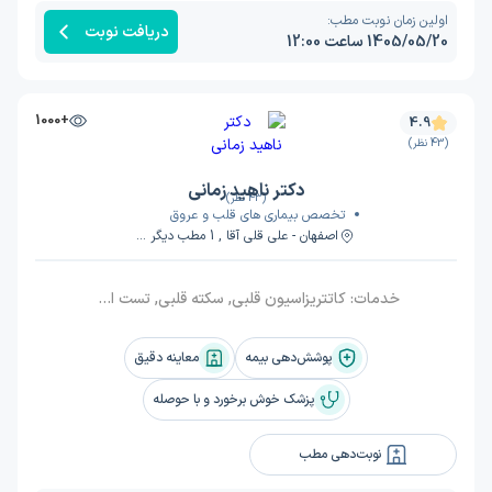
اولین زمان نوبت مطب:
دریافت نوبت
1405/05/20 ساعت 12:00
+1000
4.9
(43 نظر)
دکتر ناهید زمانی
(43 نظر)
تخصص بیماری های قلب و عروق
اصفهان - علی قلی آقا , 1 مطب دیگر ...
خدمات:
کاتتریزاسیون قلبی, سکته قلبی, تست استرس کامپیوتری, اکوکاردیوگرافی (اکوی قلب), اکوکاردیوگرافی کودکان (اکوی قلب کودکان), آنژیوگرافی عروق کرونر, حمله قلبی, نارسایی‌ قلبی, دریچه آیورت, هیپرکلسترولمی, سی تی آنژیوگرافی, نقص سپتوم دهلیزی, روماتیسم قلبی, آریتمی قلب, نوار قلبی, درد قفسه سینه (آنژین), تنگی دریچه آیورت, تصلب شرایین (آترواسکلروز), التهاب عروق خونی (واسکولیت), تپش قلب بالا (تاکی کاردی), اسپاسم قلب, آمبولی پا, آمبولی قلب
پوشش‌دهی بیمه
معاینه دقیق
پزشک خوش برخورد و با حوصله
نوبت‌دهی مطب