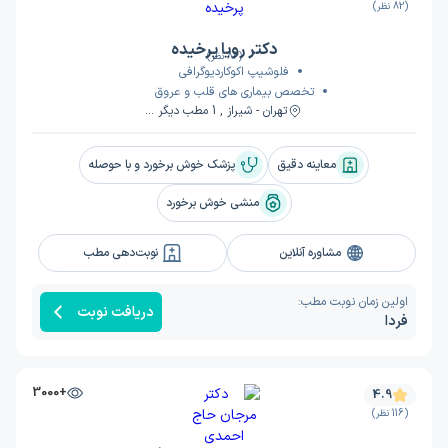
(82 نظر)
دکتر رویا پرخیده
(82 نظر)
فلوشیپ اکوکاردیوگرافی
تخصص بیماری های قلب و عروق
تهران - شیراز , 1 مطب دیگر ...
معاینه دقیق
پزشک خوش برخورد و با حوصله
منشی خوش برخورد
مشاوره آنلاین
نوبت‌دهی مطب
اولین زمان نوبت مطب:
دریافت نوبت
فردا
+3000
4.9
(116 نظر)