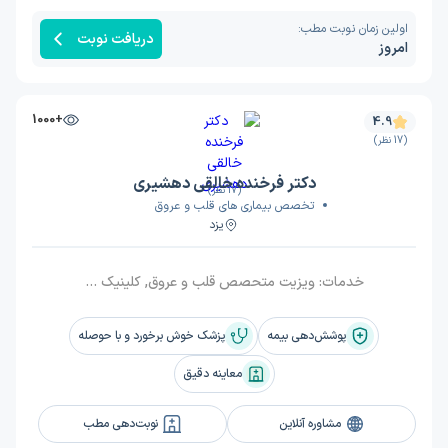
اولین زمان نوبت مطب:
دریافت نوبت
امروز
+1000
4.9
(17 نظر)
دکتر فرخنده خالقی دهشیری
(17 نظر)
تخصص بیماری های قلب و عروق
یزد
خدمات:
ویزیت متحصص قلب و عروق, کلینیک قلب و عروق, ویزیت, اکوکاردیوگرافی (اکوی قلب), تست ورزش (تردمیل), سکته قلبی, نصب هولتر قلب, تست عملکرد ریوی (PFT), نارسایی‌ قلبی, جراحی آنوریسم آیورت, دریچه آیورت, هیپرکلسترولمی, سی تی آنژیوگرافی, آنژیوگرافی پریفرال (محیطی), روماتیسم قلبی, آریتمی قلب, نوار قلبی, درد قفسه سینه (آنژین), تنگی دریچه آیورت, تصلب شرایین (آترواسکلروز), تپش قلب بالا (تاکی کاردی), آمبولی پا, آمبولی قلب
پوشش‌دهی بیمه
پزشک خوش برخورد و با حوصله
معاینه دقیق
مشاوره آنلاین
نوبت‌دهی مطب