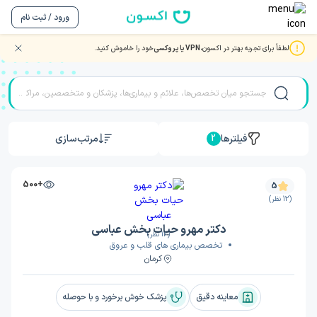
ورود / ثبت نام
لطفاً برای تجربه بهتر در اکسون،
VPN یا پروکسی
خود را خاموش کنید.
نوبت دهی بهترین دکتر و متخصصان قلب و عروق
فیلترها
مرتب‌سازی
2
+500
5
(12 نظر)
دکتر مهرو حیات بخش عباسی
(12 نظر)
تخصص بیماری های قلب و عروق
کرمان
معاینه دقیق
پزشک خوش برخورد و با حوصله