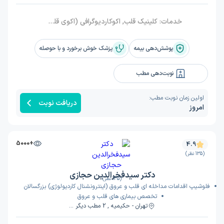
خدمات:
کلینیک قلب, اکوکاردیوگرافی (اکوی قلب), نصب هولتر قلب, واریس, آریتمی قلب, نوار قلبی, درد قفسه سینه (آنژین), تصلب شرایین (آترواسکلروز), تپش قلب بالا (تاکی کاردی), اسپاسم قلب, آمبولی پا, آمبولی قلب
پوشش‌دهی بیمه
پزشک خوش برخورد و با حوصله
نوبت‌دهی مطب
اولین زمان نوبت مطب:
دریافت نوبت
امروز
+5000
4.9
(135 نظر)
دکتر سیدفخرالدین حجازی
(135 نظر)
فلوشیپ اقدامات مداخله ای قلب و عروق (اینترونشنال کاردیولوژی) بزرگسالان
تخصص بیماری های قلب و عروق
تهران - حکیمیه , 2 مطب دیگر ...