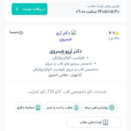
اولین زمان نوبت مطب:
دریافت نوبت
1405/05/20 ساعت 09:00
+1000
4.9
(44 نظر)
دکتر آرزو خسروی
(44 نظر)
فلوشیپ اکوکاردیوگرافی
تخصص بیماری های قلب و عروق
متخصص قلب و عروق فلوشیپ اکوکاردیوگرافی
تهران - نظامی گنجوی
خدمات:
اکو تخصصی قلب /اکو TDI, اکو کنتراست, استرس اکو, تست ورزش, هولتر ریتم, هولتر فشار
پوشش‌دهی بیمه
مطب راحت و تمیز
معاینه دقیق
نوبت‌دهی مطب