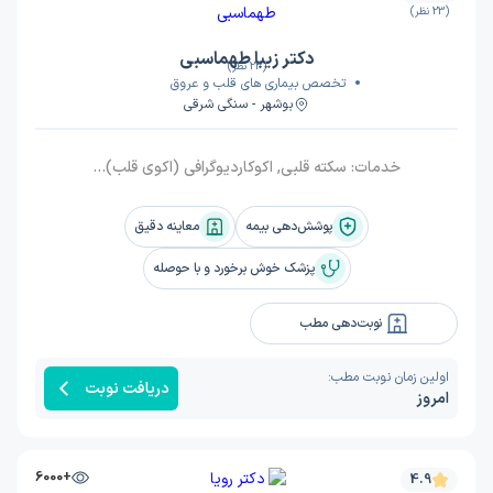
(23 نظر)
دکتر زیبا طهماسبی
(23 نظر)
تخصص بیماری های قلب و عروق
بوشهر - سنگی شرقی
خدمات:
سکته قلبی, اکوکاردیوگرافی (اکوی قلب), نصب هولتر قلب, واریس, حمله قلبی, نارسایی‌ قلبی, دریچه آیورت, هیپرکلسترولمی, دکسترو جابجایی عروق بزرگ (DTGA), پاره شدن (دیسکسیون حاد) آیورت, مجرای شریانی بازPDA, نقص سپتوم دهلیزی, روماتیسم قلبی, تترالوژی فالوت, آریتمی قلب, نوار قلبی, ویزیت, درد قفسه سینه (آنژین), تنگی دریچه آیورت, تصلب شرایین (آترواسکلروز), تپش قلب بالا (تاکی کاردی), اسپاسم قلب, آمبولی پا, آمبولی قلب
پوشش‌دهی بیمه
معاینه دقیق
پزشک خوش برخورد و با حوصله
نوبت‌دهی مطب
اولین زمان نوبت مطب:
دریافت نوبت
امروز
+6000
4.9