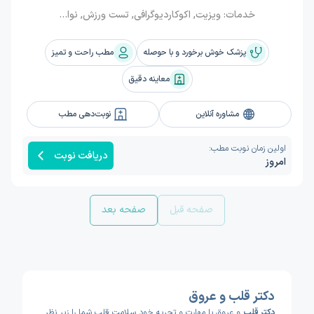
خدمات:
ویزیت, اکوکاردیوگرافی, تست ورزش, نوار قلب, هولتر ریتم, هولتر فشارخون
پزشک خوش برخورد و با حوصله
مطب راحت و تمیز
معاینه دقیق
مشاوره آنلاین
نوبت‌دهی مطب
اولین زمان نوبت مطب:
دریافت نوبت
امروز
صفحه قبل
صفحه بعد
دکتر قلب و عروق
دکتر قلب
و عروق با مهارت و تجربه خود سلامت قلب شما را زیر نظر