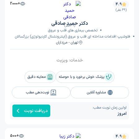
+2000
4.9
(69 نظر)
دکتر حمید صادقی
(69 نظر)
تخصص بیماری های قلب و عروق
فلوشیپ اقدامات مداخله ای قلب و عروق (اینترونشنال کاردیولوژی) بزرگسالان
تهران - مرزداران
خدمات:
ویزیت
پزشک خوش برخورد و با حوصله
معاینه دقیق
مشاوره آنلاین
نوبت‌دهی مطب
اولین زمان نوبت مطب:
دریافت نوبت
امروز
+500
4.9