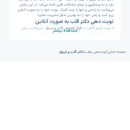
دارد و به پیشگیری و درمان مشکلات قلبی کمک می‌کند. در این بخش
می‌توانید به راحتی و تنها با چند کلیک، نوبت خود را به‌ صورت آنلاین
رزرو کنید و زمان خود را به بهترین شکل مدیریت نمایید.
نوبت‌ دهی دکتر قلب به‌ صورت آنلاین
با نوبت‌ گیری آنلاین از
فوق تخصص قلب و عروق
، می‌توانید بدون
مشاهده بیشتر
نیاز به مراجعه حضوری، به‌ راحتی وقت ویزیت خود را رزرو کنید. این
روش راحت و سریع، تجربه‌ای بی‌دغدغه از دسترسی به پزشک را برای
شما فراهم می‌کند و از انتظار طولانی در مطب‌ها خبری نیست.
مزیت اصلی نوبت‌ گیری آنلاین، دسترسی آسان به پزشکان متخصص
صفحه اصلی
/
نوبت‌دهی مطب
/
دکتر قلب و عروق
است؛ شما می‌توانید به‌ راحتی زمان‌های خالی را مشاهده کرده، نوبت
مناسب خود را انتخاب کنید و تجربه‌ای بدون استرس از مراقبت‌های
قلبی داشته باشید.
تحصیلات متخصص قلب و عروق
پزشکان علاقه‌مند به قلب و عروق پس از اتمام دوره پزشکی عمومی،
وارد دوره تخصصی این رشته می‌شوند که معمولاً حدود 4 سال طول
می‌کشد. همچنین پس از پایان دوره تخصصی و پشت سر گذاشتن
آزمون‌های لازم، پزشکان می‌توانند مهارت‌های خود را در شاخه‌های
پیشرفته‌تر ارتقا دهند و در زمینه‌های پیچیده‌تر قلبی فعالیت کنند.
شاخه‌های فوق‌ تخصصی قلب و عروق شامل موارد زیر می‌شوند:
اینترونشنال کاردیولوژی
بیماری‌های مادرزادی قلب در بزرگسالان
نارسایی قلبی
پیس‌میکر و الکتروفیزیولوژی
اکوکاردیوگرافی
اینترونشنال کاردیولوژی کودکان و نوزادان
رادیولوژی مداخله‌ای قلب
بیماری‌هایی که با کمک دکتر فوق تخصص