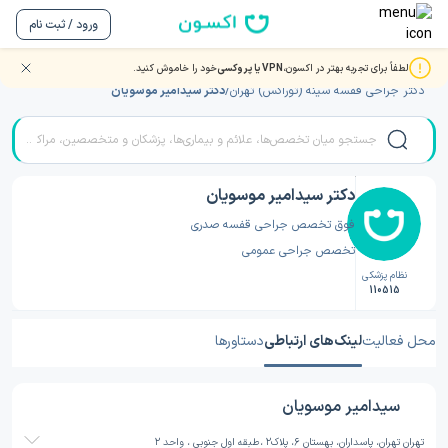
ورود / ثبت نام
لطفاً برای تجربه بهتر در اکسون،
VPN یا پروکسی
خود را خاموش کنید.
صفحه اصلی
/
دکتر جراحی قفسه سینه (توراکس)
/
دکتر جراحی قفسه سینه (توراکس) تهران
/
دکتر سیدامیر موسویان
دکتر سیدامیر موسویان
فوق تخصص جراحی قفسه صدری
تخصص جراحی عمومی
نظام پزشکی
110515
محل فعالیت
لینک‌های ارتباطی
دستاورها
سیدامیر موسویان
تهران تهران، پاسداران، بهستان 6، پلاک2 ،طبقه اول جنوبی ، واحد 2