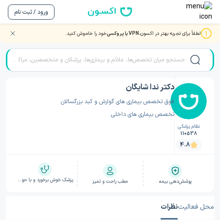
ورود / ثبت نام
لطفاً برای تجربه بهتر در اکسون،
VPN یا پروکسی
خود را خاموش کنید.
صفحه اصلی
/
دکتر گوارش و کبد
/
دکتر گوارش و کبد کرج
/
دکتر ندا شایگان
دکتر ندا شایگان
فوق تخصص بیماری های گوارش و کبد بزرگسالان
تخصص بیماری های داخلی
نظام پزشکی
110538
4.8
پزشک خوش برخورد و با حوصله
پوشش‌دهی بیمه
مطب راحت و تمیز
محل فعالیت
نظرات