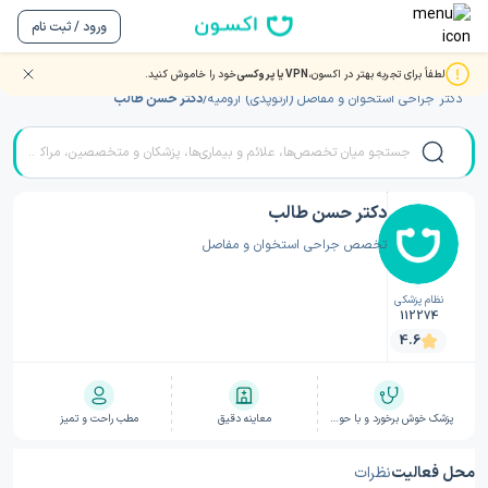
ورود / ثبت نام
لطفاً برای تجربه بهتر در اکسون،
VPN یا پروکسی
خود را خاموش کنید.
صفحه اصلی
/
دکتر جراحی استخوان و مفاصل (ارتوپدی)
/
دکتر جراحی استخوان و مفاصل (ارتوپدی) ارومیه
/
دکتر حسن طالب
دکتر حسن طالب
تخصص جراحی استخوان و مفاصل
نظام پزشکی
112274
4.6
پزشک خوش برخورد و با حوصله
معاینه دقیق
مطب راحت و تمیز
محل فعالیت
نظرات