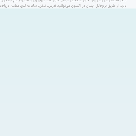
دکتر محمدزمان زمان پور، فوق تخصص بیماری های غدد درون ریز و متابولیسم کودکان, ت
دارد. از طریق پروفایل ایشان در اکسون می‌توانید آدرس، تلفن، ساعات کاری مطب، دریاف