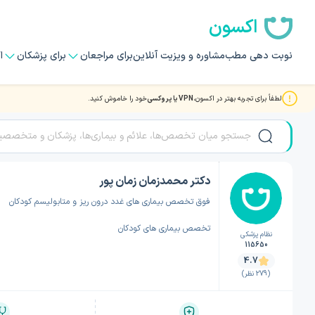
اکسون
نوبت دهی مطب
مشاوره و ویزیت آنلاین
برای مراجعان
برای پزشکان
ا
لطفاً برای تجربه بهتر در اکسون،
VPN یا پروکسی
خود را خاموش کنید.
صفحه اصلی
/
دکتر غدد و رشد کودکان
/
دکتر غدد و رشد کودکان قم
/
دکتر محمدزمان زمان
دکتر محمدزمان زمان پور
فوق تخصص بیماری های غدد درون ریز و متابولیسم کودکان
تخصص بیماری های کودکان
نظام پزشکی
115650
4.7
(279 نظر)