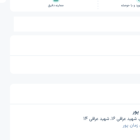
د و با حوصله
معاینه دقیق
پور
 16، شهید عراقی 14
مان پور