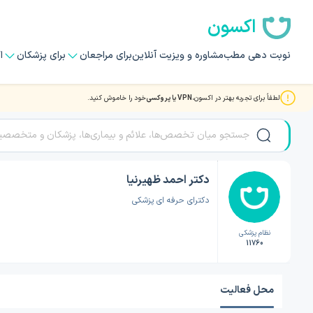
اکسون
نوبت دهی مطب
مشاوره و ویزیت آنلاین
برای مراجعان
برای پزشکان
ا
لطفاً برای تجربه بهتر در اکسون،
VPN یا پروکسی
خود را خاموش کنید.
صفحه اصلی
/
دکتر پزشک عمومی
/
دکتر پزشک عمومی تبریز
/
دکتر احمد ظهیرنیا
دکتر احمد ظهیرنیا
دکترای حرفه ای پزشکی
نظام پزشکی
11760
محل فعالیت