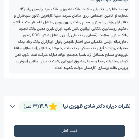
بیمه‌های طرف قرارداد:
توسعه
,
دانا
,
دی
,
تکمیلی سلامت
,
بانک کشاورزی
,
بانک سپه
,
پارسیان
,
پاسارگاد
,
تجارت نو
,
تامین اجتماعی
,
رازی
,
سامان
,
سرمد
,
سینا
,
کارآفرین
,
کانون سردفتران و
دفتریاران
,
کوثر
,
ما
,
مرکزی
,
معلم
,
ملت
,
میهن
,
نوین
,
متقابل اطمینان متحد قشم
,
حکیم
,
روستاییان
,
اتکایی ایرانیان
,
البرز
,
امید
,
ایران
,
ایران معین
,
بانک تجارت
,
بانک مرکزی
,
سلامت
,
آسماری
,
بانک ملی
,
آرمان
,
متقابل کیش
,
SOS
,
تعاون
,
خاورمیانه
,
ارتش
,
تکمیلی سایر اقشار
,
انجمن بانوان
,
ایثارگران
,
بانک رفاه
,
بانک
صادرات
,
وزارت دفاع
,
بانک مسکن
,
بانک ملت
,
خانواده
,
جانبازان
,
آتیه سازان حافظ
,
نیروهای مسلح
,
مشاغل آزاد
,
آسیا
,
مجتمع فولاد مبارکه
,
شرکت نفت
,
ذوب آهن
کرمان
,
مخابرات
,
صدا و سیما
,
صندوق شهرداری
,
لاستیک سازی
,
طلایی آموزش و
پرورش
,
نظام پرستاری
,
کارمندان دولت
,
کمیته امداد
4.9
نظرات درباره دکتر شادی ظهوری نیا
(69 نظر)
ثبت نظر