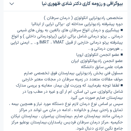
بیوگرافی و رزومه کاری دکتر شادی ظهوری نیا
متخصص رادیوتراپی انکولوژی ( درمان سرطان )
دوره پیشرفته رادیوتراپی مداخله ای -براکی تراپی از ایتالیا
■ پیشگیری و درمان انواع سرطان های بالغین به روش های شیمی
درمانی _ پرتو درمانی شامل براکی تراپی (پرتودرمانی داخلی ) و انواع
پیشرفته پرتو درمانی خارجی از قبیل IMRT ، VMAT و... _ ایمنی تراپی
_ هورمون درمانی و…
■ عضو انجمن انکولوژی اروپا
عضو انجمن رادیوانکولوژی ایران
هیات علمی سابق دانشگاه
مسئول فنی بخش رادیوتراپی بیمارستان فوق تخصصی صارم
مولف مقالات متعدد در زمینه سرطان در مجلات معتبر خارجی
■ لطفا توجه بفرمایید که ویزیت اول بیمار، معاینه و بررسی مدارک
شامل پاتولوژی، سی تی اسکن، ام ار آی و غیره در مطب ویا در
بیمارستان صارم صورت می گیرد
سپس بر اساس نوع درمان لازم نوع دستگاه مورد نیاز و همچین بیمه ،
تمایل و راحتی بیمار و خانواده ، ادامه در مان می تواند در مراکز
درمانی مانند بیمارستان صارم ،بیمارستان پیامبران ، بیمارستان نیکان
حکیمیه ،مرکز درمان سرطان فردیس پاسداران،بیمارستان بوعلیو مرکز
جامع نگین ازادی دنبال شود.