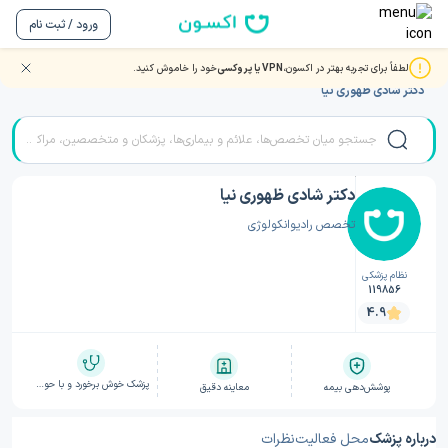
ورود / ثبت نام
لطفاً برای تجربه بهتر در اکسون،
VPN یا پروکسی
خود را خاموش کنید.
صفحه اصلی
/
دکتر پرتودرمانی (رادیوتراپی)
/
دکتر پرتودرمانی (رادیوتراپی) تهران
/
دکتر شادی ظهوری نیا
دکتر شادی ظهوری نیا
تخصص رادیوانکولوژی
نظام پزشکی
119856
4.9
پزشک خوش برخورد و با حوصله
پوشش‌دهی بیمه
معاینه دقیق
درباره پزشک
محل فعالیت
نظرات