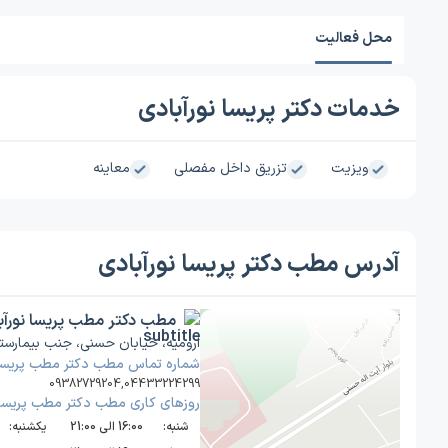
محل فعالیت
خدمات دکتر پریسا نورآبادی
ویزیت
تزریق داخل مفصلی
معاینه
آدرس مطب دکتر پریسا نورآبادی
مطب دکتر مطب پریسا نورآب
ارومیه، خیابان حسنی، جنب بیمارستا
شماره تماس مطب دکتر مطب پریسا 
09382729204
,
04433224299
روز‌های کاری مطب دکتر مطب پریسا 
شنبه:
16:00 الی 21:00
یکشنبه:
0