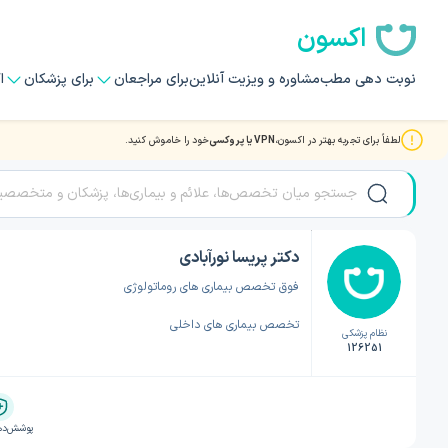
اکسون
نوبت دهی مطب
مشاوره و ویزیت آنلاین
برای مراجعان
برای پزشکان
ا
لطفاً برای تجربه بهتر در اکسون،
VPN یا پروکسی
خود را خاموش کنید.
صفحه اصلی
/
دکتر روماتولوژی
/
دکتر روماتولوژی ارومیه
/
دکتر پریسا نورآبادی
دکتر پریسا نورآبادی
فوق تخصص بیماری های روماتولوژی
تخصص بیماری های داخلی
نظام پزشکی
126251
پوشش‌ده