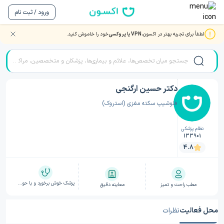
ورود / ثبت نام
لطفاً برای تجربه بهتر در اکسون،
VPN یا پروکسی
خود را خاموش کنید.
صفحه اصلی
/
دکتر سکته مغزی
/
دکتر سکته مغزی مشهد
/
دکتر حسین ارگنجی
دکتر حسین ارگنجی
فلوشیپ سکته مغزی (استروک)
نظام پزشکی
133901
4.8
پزشک خوش برخورد و با حوصله
مطب راحت و تمیز
معاینه دقیق
محل فعالیت
نظرات