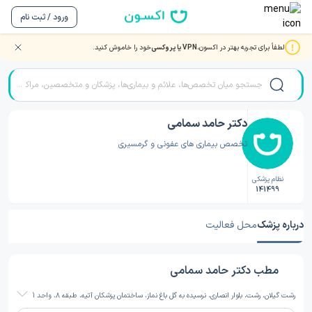
ورود / ثبت نام
لطفاً برای تجربه بهتر در اکسون،
VPN یا پروکسی
خود را خاموش کنید.
صفحه اصلی
/
دکتر عفونی
/
دکتر عفونی رشت
/
دکتر حامد سمامی
دکتر حامد سمامی
تخصص بیماری های عفونی و گرمسیری
نظام پزشکی
141499
درباره پزشک
محل فعالیت
مطب دکتر حامد سمامی
رشت گیلان، رشت، بلوار انصاری، نرسیده به گل باغ نماز، ساختمان پزشکان آتیه، طبقه 8، واحد 1