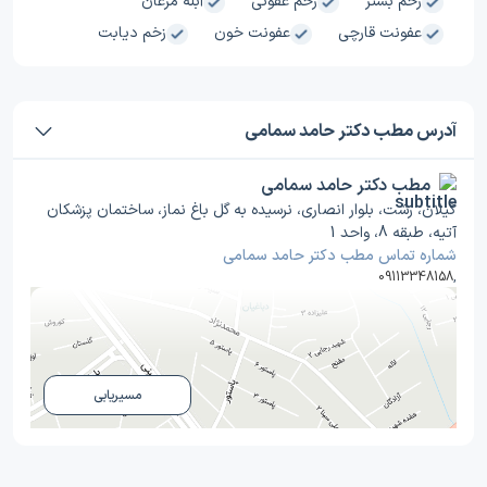
زخم بستر
زخم عفونی
آبله مرغان
عفونت قارچی
عفونت خون
زخم دیابت
آدرس مطب دکتر حامد سمامی
مطب دکتر حامد سمامی
گیلان، رشت، بلوار انصاری، نرسیده به گل باغ نماز، ساختمان پزشکان
آتیه، طبقه 8، واحد 1
شماره تماس مطب دکتر حامد سمامی
09113348158
,
مسیریابی