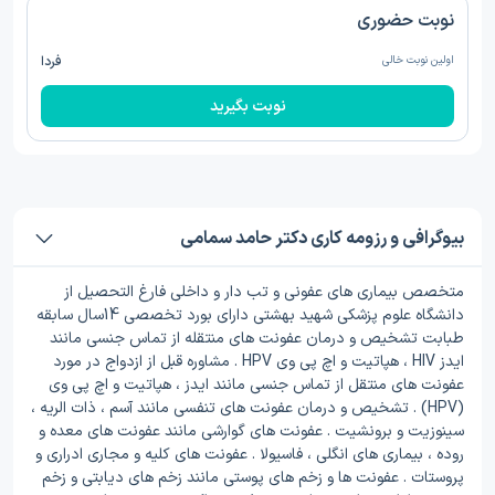
نوبت حضوری
اولین نوبت خالی
فردا
نوبت بگیرید
بیوگرافی و رزومه کاری دکتر حامد سمامی
متخصص بیماری های عفونی و تب دار و داخلی فارغ التحصیل از
دانشگاه علوم پزشکی شهید بهشتی دارای بورد تخصصی 14سال سابقه
طبابت تشخیص و درمان عفونت های منتقله از تماس جنسی مانند
ایدز HIV ، هپاتیت و اچ پی وی HPV . مشاوره قبل از ازدواج در مورد
عفونت های منتقل از تماس جنسی مانند ایدز ، هپاتیت و اچ پی وی
(HPV) . تشخیص و درمان عفونت های تنفسی مانند آسم ، ذات الریه ،
سینوزیت و برونشیت . عفونت های گوارشی مانند عفونت های معده و
روده ، بیماری های انگلی ، فاسیولا . عفونت های کلیه و مجاری ادراری و
پروستات . عفونت ها و زخم های پوستی مانند زخم های دیابتی و زخم