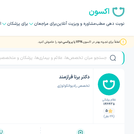
اکسون
نوبت دهی مطب
مشاوره و ویزیت آنلاین
برای مراجعان
برای پزشکان
ا
لطفاً برای تجربه بهتر در اکسون،
VPN یا پروکسی
خود را خاموش کنید.
صفحه اصلی
/
دکتر پرتودرمانی (رادیوتراپی)
/
دکتر پرتودرمانی (رادیوتراپی) تهران
/
دکتر برنا فر
دکتر برنا فرازمند
تخصص رادیوانکولوژی
نظام پزشکی
146435
5
(28 نظر)