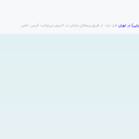
پی) در تهران
قرار دارد. از طریق پروفایل ایشان در اکسون می‌توانید آدرس، تلفن،