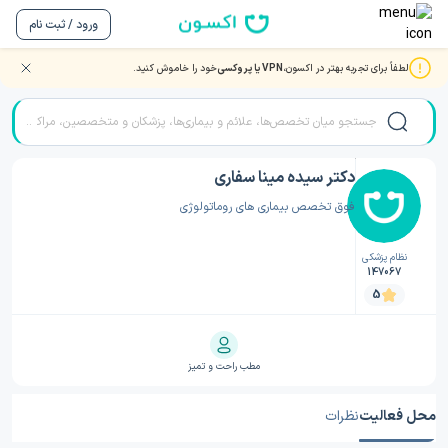
ورود / ثبت نام
لطفاً برای تجربه بهتر در اکسون،
VPN یا پروکسی
خود را خاموش کنید.
صفحه اصلی
/
دکتر روماتولوژی
/
دکتر روماتولوژی مرند
/
دکتر سیده مینا سفاری
دکتر سیده مینا سفاری
فوق تخصص بیماری های روماتولوژی
نظام پزشکی
147067
5
مطب راحت و تمیز
محل فعالیت
نظرات