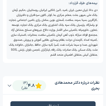
بیمه‌های طرف قرارداد:
دی
,
دانا
,
ایران معین
,
ایران
,
امید
,
البرز
,
اتکایی ایرانیان
,
روستاییان
,
حکیم
,
آرمان
,
بانک ملی
,
میهن
,
ملت
,
معلم
,
مرکزی
,
ما
,
کوثر
,
کانون سردفتران و دفتریاران
,
کارآفرین
,
سینا
,
سرمد
,
سلامت
,
آسماری
,
نوین
,
سامان
,
رازی
,
تامین اجتماعی
,
تجارت
نو
,
پاسارگاد
,
پارسیان
,
بانک سپه
,
بانک کشاورزی
,
بانک مرکزی
,
بانک تجارت
,
توسعه
,
تعاون
,
خاورمیانه
,
تکمیلی سایر اقشار
,
وزارت دفاع
,
نیروهای مسلح
,
مشاغل آزاد
,
مجتمع فولاد مبارکه
,
ذوب آهن کرمان
,
تکمیلی سلامت
,
مخابرات
,
لاستیک سازی
,
کمیته امداد
,
کارمندان دولت
,
نظام پرستاری
,
طلایی آموزش و پرورش
,
صندوق
شهرداری
,
صدا و سیما
,
شرکت نفت
,
آسیا
,
آتیه سازان حافظ
,
جانبازان
,
خانواده
,
بانک
ملت
,
بانک مسکن
,
بانک صادرات
,
بانک رفاه
,
ایثارگران
,
انجمن بانوان
,
ارتش
,
SOS
,
متقابل کیش
,
متقابل اطمینان متحد قشم
نظرات درباره دکتر محمدهادی
(14
4.8
بحری
نظر)
ثبت نظر