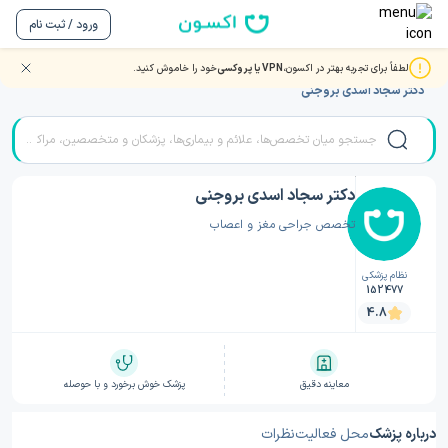
ورود / ثبت نام
لطفاً برای تجربه بهتر در اکسون،
VPN یا پروکسی
خود را خاموش کنید.
صفحه اصلی
/
دکتر جراحی مغز و اعصاب
/
دکتر جراحی مغز و اعصاب تهران
/
دکتر سجاد اسدی بروجنی
دکتر سجاد اسدی بروجنی
تخصص جراحی مغز و اعصاب
نظام پزشکی
152477
4.8
معاینه دقیق
پزشک خوش برخورد و با حوصله
درباره پزشک
محل فعالیت
نظرات