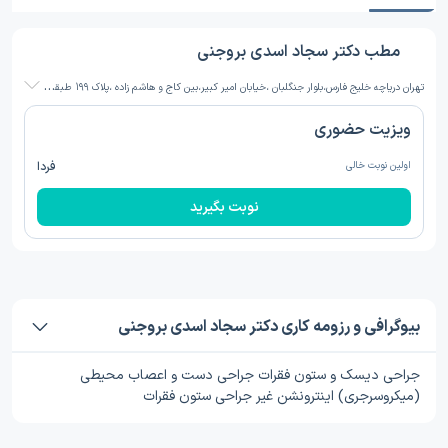
مطب دکتر سجاد اسدی بروجنی
ت
هران دریاچه خلیج فارس،بلوار جنگلبان ،خیابان امیر کبیر،بین کاج و هاشم زاده ،پلاک 199 طبقه سوم روبروی هنرستان نرجس
ویزیت حضوری
اولین نوبت خالی
فردا
نوبت بگیرید
بیوگرافی و رزومه کاری دکتر سجاد اسدی بروجنی
جراحی دیسک و ستون فقرات جراحی دست و اعصاب محیطی
(میکروسرجری) اینترونشن غیر جراحی ستون فقرات