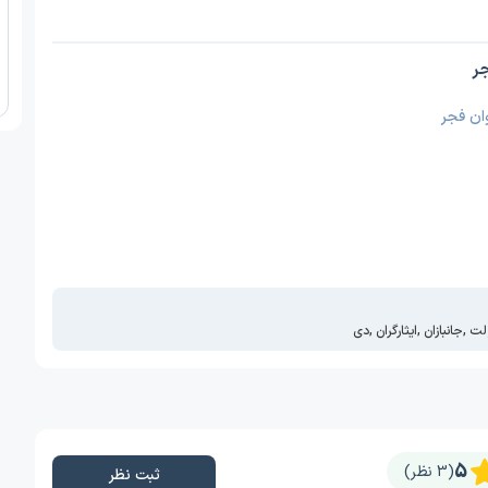
جر
ان فجر
ولت
,
جانبازان
,
ایثارگران
,
دی
5
(3 نظر)
ثبت نظر