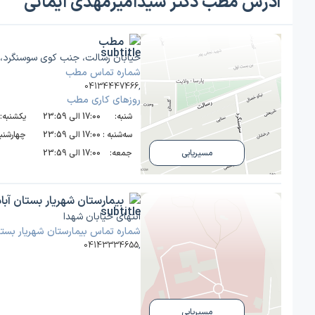
آدرس مطب دکتر سیدامیرمهدی ایمانی
مطب
خیابان رسالت، جنب کوی سوسنگرد،طب
شماره تماس مطب
04134447466
,
روز‌های کاری مطب
شنبه:
17:00 الی 23:59
یکشنبه:
سه‌شنبه :
17:00 الی 23:59
چهارشنبه
جمعه:
17:00 الی 23:59
مسیریابی
بیمارستان شهریار بستان آباد
انتهای خیابان شهدا
شماره تماس بیمارستان شهریار بستا
04143334655
,
مسیریابی