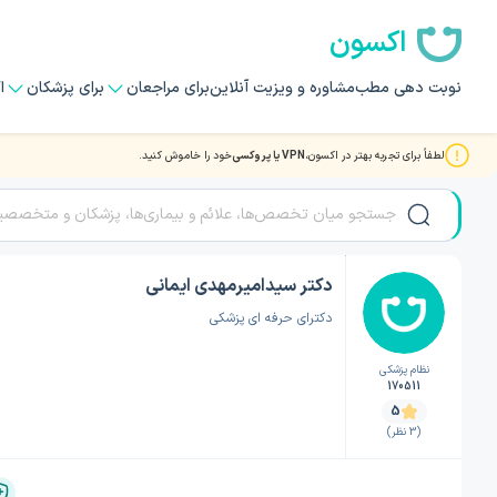
اکسون
نوبت دهی مطب
مشاوره و ویزیت آنلاین
برای مراجعان
برای پزشکان
ا
لطفاً برای تجربه بهتر در اکسون،
VPN یا پروکسی
خود را خاموش کنید.
صفحه اصلی
/
دکتر پزشک عمومی
/
دکتر پزشک عمومی تبریز
/
دکتر سیدامیرمهدی ایمانی
دکتر سیدامیرمهدی ایمانی
دکترای حرفه ای پزشکی
نظام پزشکی
170511
5
(3 نظر)