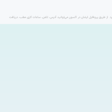
رد. از طریق پروفایل ایشان در اکسون می‌توانید آدرس، تلفن، ساعات کاری مطب، دریافت