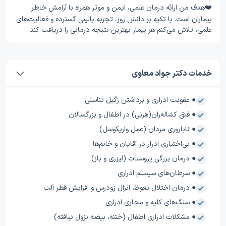
❤️هدف من ارائه درمان علمی، ایمن و موثر همراه با آرامش خاطر
بیماران است. با تکیه بر دانش روز، تجربه بالینی گسترده و فعالیت‌های
علمی، تلاش می‌کنم هر بیمار بهترین نتیجه درمانی را دریافت کند.
خدمات دکتر جواد معاوی
● عفونت‌ ادراری و برداشتن زگیل تناسلی
● فتق کشاله‌ران(هرنی) در اطفال و بزرگسالان
● ناباروری مردان (عمل واریکوسل)
● بی‌اختیاری ادرار در آقایان و خانم‌ها
● درمان بزرگی پروستات (لیزری و باز)
● سرطان‌های سیستم ادراری
● درمان اختلال نعوظ، انزال زودرس و افزایش قطر آلت
● سنگ‌های کلیه و مجاری ادراری
● مشکلات ادراری اطفال (ختنه، بیضه نزول نیافته)