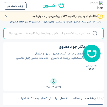
ورود / ثبت نام
لطفاً برای تجربه بهتر در اکسون،
VPN یا پروکسی
خود را خاموش کنید.
صفحه اصلی
/
دکتر جراحی کلیه، مجاری ادراری و تناسلی (اورولوژی)
/
دکتر جراحی کلیه، مجاری ادراری و تناسلی (اورولوژی) خرمشهر
/
دکتر جواد معاوی
دکتر جواد معاوی
تخصص جراحی کلیه، مجاری ادراری و تناسلی
🔻سنگ‌کلیه_پروستات_ناباروری_اختلالات جنسی_زگیل تناسلی
نظام پزشکی
195856
پوشش‌دهی بیمه
درباره پزشک
محل فعالیت
لینک‌های ارتباطی
تصاویر
مدارک
انتشارات