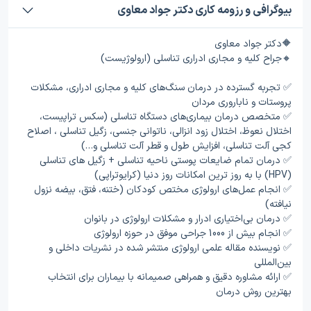
بیوگرافی و رزومه کاری دکتر جواد معاوی
🔶️دکتر جواد معاوی
🔸️جراح کلیه و مجاری ادراری تناسلی (ارولوژیست)
✅ تجربه گسترده در درمان سنگ‌های کلیه و مجاری ادراری، مشکلات
پروستات و ناباروری مردان
✅ متخصص درمان بیماری‌های دستگاه تناسلی (سکس تراپیست،
اختلال نعوظ، اختلال زود انزالی، ناتوانی جنسی، زگیل تناسلی ، اصلاح
کجی آلت تناسلی، افزایش طول و قطر آلت تناسلی و…)
✅ درمان تمام ضایعات پوستی ناحیه تناسلی + زگیل های تناسلی
(HPV) با به روز ترین امکانات روز دنیا (کرایوتراپی)
✅️ انجام عمل‌های ارولوژی مختص کودکان (ختنه، فتق، بیضه نزول
نیافته)
✅️ درمان بی‌اختیاری ادرار و مشکلات ارولوژی در بانوان
✅ انجام بیش از 1000 جراحی موفق در حوزه ارولوژی
✅ نویسنده مقاله علمی ارولوژی منتشر شده در نشریات داخلی و
بین‌المللی
✅ ارائه مشاوره دقیق و همراهی صمیمانه با بیماران برای انتخاب
بهترین روش درمان