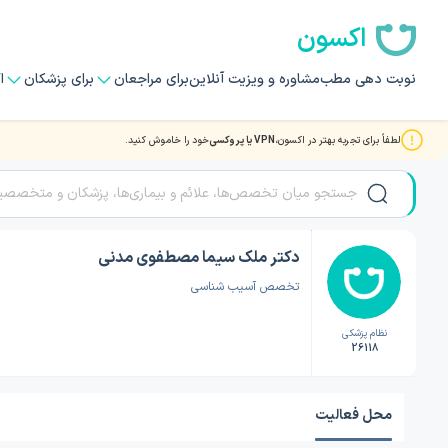
اکسون
نوبت دهی مطب
مشاوره و ویزیت آنلاین
برای مراجعان
برای پزشکان
ا
لطفاً برای تجربه بهتر در اکسون،
VPN یا پروکسی
خود را خاموش کنید.
صفحه اصلی
/
لیست متخصصان
/
لیست متخصصان
/
دکتر ملک سیما مصطفوی مدنی
دکتر ملک سیما مصطفوی مدنی
تخصص آسیب شناسی
نظام پزشکی
26118
محل فعالیت