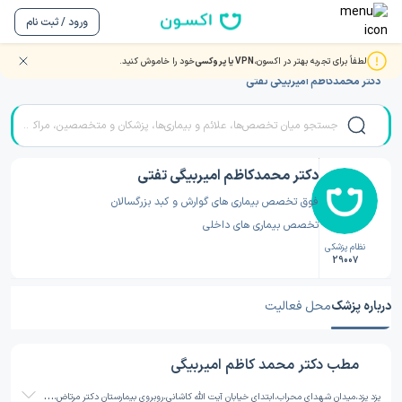
ورود / ثبت نام
لطفاً برای تجربه بهتر در اکسون،
VPN یا پروکسی
خود را خاموش کنید.
صفحه اصلی
/
دکتر گوارش و کبد
/
دکتر گوارش و کبد یزد
/
دکتر محمدکاظم امیربیگی تفتی
دکتر محمدکاظم امیربیگی تفتی
فوق تخصص بیماری های گوارش و کبد بزرگسالان
تخصص بیماری های داخلی
نظام پزشکی
29007
درباره پزشک
محل فعالیت
مطب دکتر محمد کاظم امیربیگی
ی
زد یزد،میدان شهدای محراب،ابتدای خیابان آیت الله کاشانی،روبروی بیمارستان دکتر مرتاض،ساختمان پزشکان آبادیس،طبقه سوم