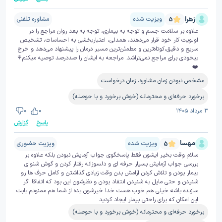
زهرا
ویزیت شده
مشاوره تلفنی
5
علاوه بر سلامت جسم و توجه به بیماری، توجه به بعد روان مراجع را در
اولویت کار خود قرار می‌دهند، همدلی، اعتباربخشی به احساسات، تشخیص
سریع و دقیق،کوتاه‌ترین و مطمئن‌ترین مسیر درمان را پیشنهاد می‌دهد و خرج
بیخودی برای مراجع نمی‌تراشد. مراجعه به ایشان را صددرصد توصیه میکنم⚘️
❤️
مشخص نبودن زمان مشاوره، زمان درخواست
برخورد حرفه‌ای و محترمانه (خوش برخورد و با حوصله)
۳ مرداد ۱۴۰۵
0
0
پاسخ
گزارش
مهسا
ویزیت شده
ویزیت حضوری
5
سلام وقت بخیر ایشون فقط پاسخگوی جواب آزمایش نبودن بلکه علاوه بر
بررسی جواب آزمایش بسیار حرفه ای و دلسوزانه رفتار کردن و گوش شنوای
بیمار بودن و تلاش کردن آرامش بدن وقت زیادی گذاشتن و کامل حرف ها رو
شنیدن و حتی مایل به شنیدن انتقاد بودن و نظرشون این بود که اتفاقا اگر
سازنده باشه خیلی هم خوب هست خدا خیرشون بده از شما هم ممنونم بابت
این امکان که برای راحتی بیمار ایجاد کردید
برخورد حرفه‌ای و محترمانه (خوش برخورد و با حوصله)