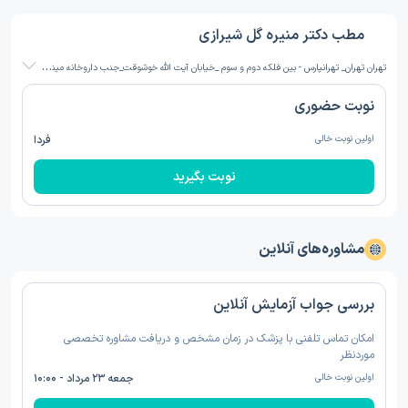
مطب دکتر منیره گل شیرازی
ت
هران تهران_ تهرانپارس - بین فلکه دوم و سوم _خیابان آیت الله خوشوقت_جنب داروخانه مینا_کوچه 188 شرقی(شهید رحمانی)ساختمان 114_طبقه اول
نوبت حضوری
اولین نوبت خالی
فردا
نوبت بگیرید
مشاوره‌های آنلاین
بررسی جواب آزمایش آنلاین
امکان تماس تلفنی با پزشک در زمان مشخص و دریافت مشاوره تخصصی
موردنظر
اولین نوبت خالی
جمعه ۲۳ مرداد - ۱۰:۰۰