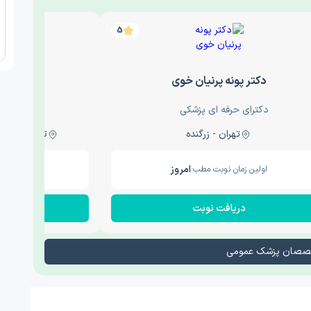
5
دکتر پونه پرنیان خوی
دکتر عب
دکترای حرفه ای پزشکی
دکترای ح
تهران - زرگنده
تهران - استاد معین ,
امروز
اولین زمان نوبت مطب:
اولین زم
دریافت نوبت
در
تخصصان پزشک عمومی