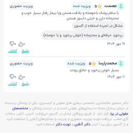
عصمت
ویزیت شده
ویزیت حضوری
5
با سلام پزشک باحوصله و بادقت هستن و‌با بیمار رفتار بسیار خوب و
محترمانه دارن و خیلی دلسوز هستن
مشکل در تجربه استفاده از اکسون
برخورد حرفه‌ای و محترمانه (خوش برخورد و با حوصله)
۱۹ مهر ۱۴۰۴
0
0
پاسخ
گزارش
محمدپارسا
ویزیت شده
ویزیت حضوری
5
بسیار خوش برخورد و حاذق بودند
۱۱ مهر ۱۴۰۴
0
0
پاسخ
گزارش
دکتر منصور ملاعابدین، تخصص بیماری های عفونی و گرمسیری، یکی از پزشکان برجسته
در درمان بیماران مبتلا به بیماری‌های عفونی است و در لیست پزشکان و
متخصصان
عفونی در یزد
قرار دارد. از طریق پروفایل ایشان در اکسون می‌توانید آدرس، تلفن، ساعات
کاری مطب، دریافت نوبت ویزیت حضوری و ویزیت و مشاوره‌های آنلاین را مشاهده کنید
و از اکسون برای پیدا کردن
دکتر آنلاین
و
نوبت دکتر
استفاده کنید.