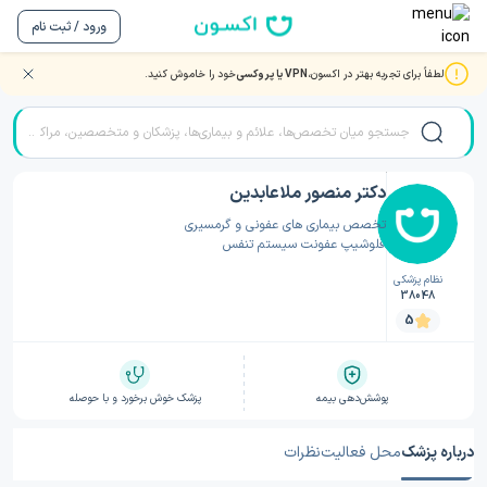
ورود / ثبت نام
لطفاً برای تجربه بهتر در اکسون،
VPN یا پروکسی
خود را خاموش کنید.
صفحه اصلی
/
دکتر عفونی
/
دکتر عفونی یزد
/
دکتر منصور ملاعابدین
دکتر منصور ملاعابدین
تخصص بیماری های عفونی و گرمسیری
فلوشیپ عفونت سیستم تنفس
نظام پزشکی
38048
5
پوشش‌دهی بیمه
پزشک خوش برخورد و با حوصله
درباره پزشک
محل فعالیت
نظرات