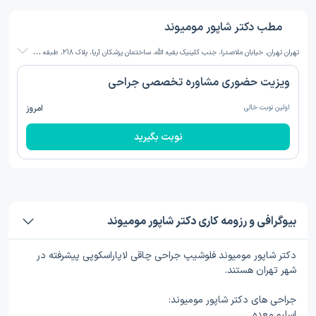
مطب دکتر شاپور مومیوند
ت
هران تهران، خیابان ملاصدرا، جنب کلینیک بقیه الله، ساختمان پزشکان آریا، پلاک 218، طبقه 2، واحد7
ویزیت حضوری مشاوره تخصصی جراحی
اولین نوبت خالی
امروز
نوبت بگیرید
بیوگرافی و رزومه کاری دکتر شاپور مومیوند
دکتر شاپور مومیوند فلوشیپ جراحی چاقی لاپاراسکوپی پیشرفته در
شهر تهران هستند.
جراحی های دکتر شاپور مومیوند:
اسلیو معده