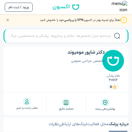
ورود / ثبت نام
لطفاً برای تجربه بهتر در اکسون،
VPN یا پروکسی
خود را خاموش کنید.
صفحه اصلی
/
دکتر جراح عمومی
/
دکتر جراح عمومی تهران
/
دکتر شاپور مومیوند
دکتر شاپور مومیوند
تخصص جراحی عمومی
نظام پزشکی
38712
5
مطب راحت و تمیز
پوشش‌دهی بیمه
معاینه دقیق
درباره پزشک
محل فعالیت
لینک‌های ارتباطی
نظرات