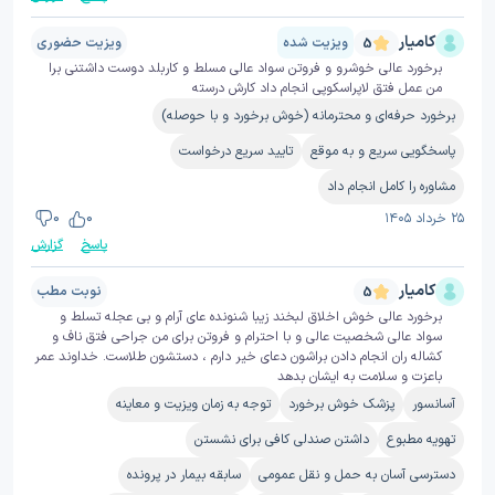
کامیار
ویزیت شده
ویزیت حضوری
5
برخورد عالی خوشرو و فروتن سواد عالی مسلط و کاربلد دوست داشتنی برا
من عمل فتق لاپراسکوپی انجام داد کارش درسته
برخورد حرفه‌ای و محترمانه (خوش برخورد و با حوصله)
پاسخگویی سریع و به موقع
تایید سریع درخواست
مشاوره را کامل انجام داد
۲۵ خرداد ۱۴۰۵
0
0
پاسخ
گزارش
کامیار
نوبت مطب
5
برخورد عالی خوش اخلاق لبخند زیبا شنونده عای آرام و بی عجله تسلط و
سواد عالی شخصیت عالی و با احترام و فروتن برای من جراحی فتق ناف و
کشاله ران انجام دادن براشون دعای خیر دارم ، دستشون طلاست. خداوند عمر
باعزت و سلامت به ایشان بدهد
آسانسور
پزشک خوش برخورد
توجه به زمان ویزیت و معاینه
تهویه مطبوع
داشتن صندلی کافی برای نشستن
دسترسی آسان به حمل و نقل عمومی
سابقه بیمار در پرونده