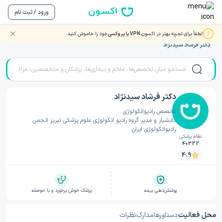
ورود / ثبت نام
لطفاً برای تجربه بهتر در اکسون،
VPN یا پروکسی
خود را خاموش کنید.
صفحه اصلی
/
دکتر پرتودرمانی (رادیوتراپی)
/
دکتر پرتودرمانی (رادیوتراپی) تهران
/
دکتر فرشاد سیدنژاد
دکتر فرشاد سیدنژاد
تخصص رادیوانکولوژی
دانشیار و مدیر گروه رادیو انکولوژی علوم پزشکی تبریز انجمن
رادیوانکولوژی ایران
نظام پزشکی
40332
4.9
پوشش‌دهی بیمه
پزشک خوش برخورد و با حوصله
محل فعالیت
دستاورها
مدارک
نظرات