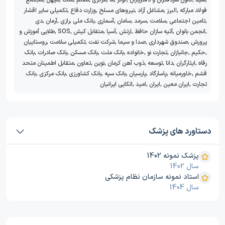
,
سینا
,
کانون سردفتران و دفتریاران
,
کوثر
,
ما
,
مرکزی
,
معلم
,
ملت
,
میهن
,
مجتمع
فولاد مبارکه
,
البرز
,
مشاغل آزاد
,
نیروهای مسلح
,
وزارت دفاع
,
تکمیلی سایر اقشار
,
تامین اجتماعی
,
سلامت
,
سرمد
,
سامان
,
آسماری
,
بانک ملی
,
رازی
,
آرمان
,
دی
,
انجمن بانوان
,
آتیه سازان حافظ
,
ارتش
,
آسیا
,
متقابل کیش
,
SOS
,
طلایی آموزش و
پرورش
,
صندوق شهرداری
,
صدا و سیما
,
شرکت نفت
,
تکمیلی سلامت
,
روستاییان
,
حکیم
,
جانبازان
,
تجارت نو
,
خانواده
,
بانک ملت
,
بانک مسکن
,
بانک صادرات
,
بانک
رفاه
,
ایثارگران
,
دانا
,
توسعه
,
ذوب آهن کرمان
,
نوین
,
تعاون
,
متقابل اطمینان متحد
قشم
,
خاورمیانه
,
پاسارگاد
,
پارسیان
,
بانک سپه
,
بانک کشاورزی
,
بانک مرکزی
,
بانک
تجارت
,
ایران معین
,
ایران
,
امید
,
اتکایی ایرانیان
دستاورد های پزشک
پزشک نمونه 1402
سال 1402
استاد نمونه سازمان نظام پزشکی
سال 1404