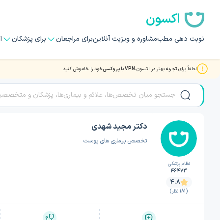
اکسون
نوبت دهی مطب
مشاوره و ویزیت آنلاین
برای مراجعان
برای پزشکان
ا
لطفاً برای تجربه بهتر در اکسون،
VPN یا پروکسی
خود را خاموش کنید.
صفحه اصلی
/
دکتر پوست، مو و زیبایی
/
دکتر پوست، مو و زیبایی تهران
/
دکتر مجید شهدی
دکتر مجید شهدی
تخصص بیماری های پوست
نظام پزشکی
46473
4.8
(181 نظر)