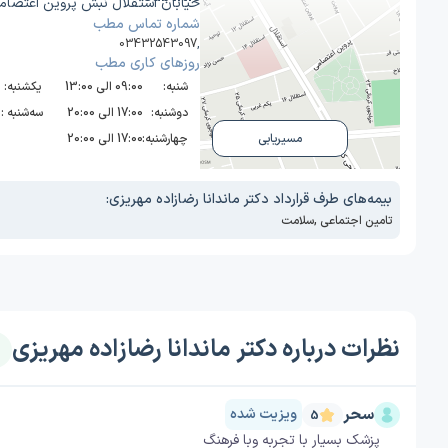
خیابان استقلال نبش پروین اعتصامی
شماره تماس مطب
03432543097
,
روز‌های کاری مطب
شنبه:
09:00 الی 13:00
یکشنبه:
دوشنبه:
17:00 الی 20:00
سه‌شنبه :
چهارشنبه:
17:00 الی 20:00
مسیریابی
بیمه‌های طرف قرارداد دکتر ماندانا رضازاده مهریزی:
تامین اجتماعی
,
سلامت
نظرات درباره دکتر ماندانا رضازاده مهریزی
سحر
ویزیت شده
5
پزشک بسیار با تجربه وبا فرهنگ