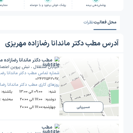
پوشش‌دهی بیمه
پزشک خوش برخورد و با حوصله
معاینه
محل فعالیت
نظرات
آدرس مطب دکتر ماندانا رضازاده مهریزی
مطب دکتر ماندانا رضازاده م
خیابان استقلال ، نبش پروین اعتصام
شماره تماس مطب دکتر ماندانا رضا
03432543097
,
روز‌های کاری مطب دکتر ماندانا رضا
شنبه:
09:00 الی 13:00
یکشنبه:
دوشنبه:
17:00 الی 20:00
سه‌شنبه :
چهارشنبه:
17:00 الی 20:00
مسیریابی
مطب