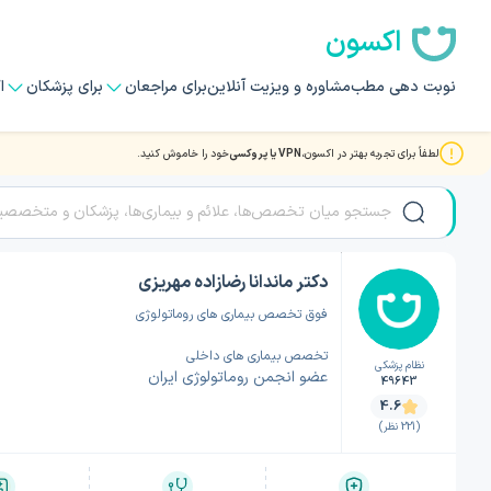
اکسون
نوبت دهی مطب
مشاوره و ویزیت آنلاین
برای مراجعان
برای پزشکان
ا
لطفاً برای تجربه بهتر در اکسون،
VPN یا پروکسی
خود را خاموش کنید.
صفحه اصلی
/
دکتر روماتولوژی
/
دکتر روماتولوژی کرمان
/
دکتر ماندانا رضازاده مهریزی
دکتر ماندانا رضازاده مهریزی
فوق تخصص بیماری های روماتولوژی
تخصص بیماری های داخلی
نظام پزشکی
عضو انجمن روماتولوژی ایران
49643
4.6
(221 نظر)