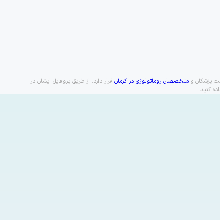
یست پزشکان و
متخصصان روماتولوژی در کرمان
قرار دارد. از طریق پروفایل ایشان در
ده کنید.