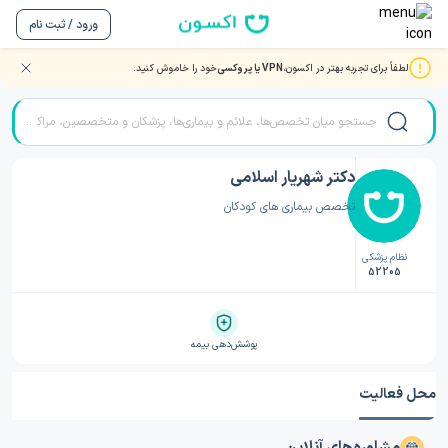
ورود / ثبت نام
لطفاً برای تجربه بهتر در اکسون،
VPN یا پروکسی
خود را خاموش کنید.
صفحه اصلی
/
دکتر کودکان
/
دکتر کودکان راور
/
دکتر شهریار اسلامی
دکتر شهریار اسلامی
تخصص بیماری های کودکان
نظام پزشکی
52205
پوشش‌دهی بیمه
محل فعالیت