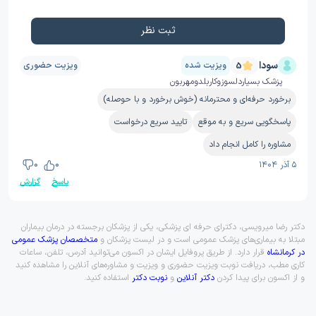
ثبت نظر
سودا
ویزیت شده
ویزیت حضوری
5
پزشک بسیاردلسوزوکاربلدومهربون
برخورد حرفه‌ای و محترمانه (خوش برخورد و با حوصله)
پاسخگویی سریع و به موقع
تایید سریع درخواست
مشاوره را کامل انجام داد
۵ آذر ۱۴۰۴
0
0
پاسخ
گزارش
دکتر رضا میرویسی، دکترای حرفه ای پزشکی، یکی از پزشکان برجسته در درمان بیماران
مبتلا به بیماری‌های پزشک عمومی است و در لیست پزشکان و
متخصصان پزشک عمومی
در کرمانشاه
قرار دارد. از طریق پروفایل ایشان در اکسون می‌توانید آدرس، تلفن، ساعات
کاری مطب، دریافت نوبت ویزیت حضوری و ویزیت و مشاوره‌های آنلاین را مشاهده کنید
و از اکسون برای پیدا کردن
دکتر آنلاین
و
نوبت دکتر
استفاده کنید.