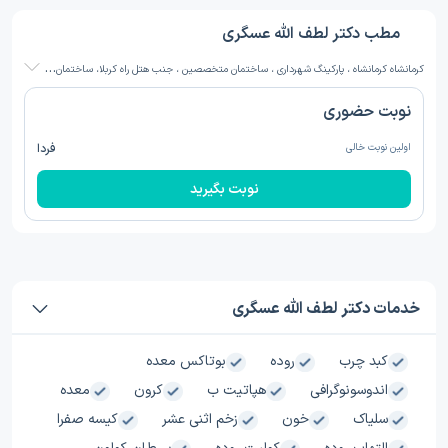
مطب دکتر لطف الله عسگری
ک
رمانشاه کرمانشاه ، پارکینگ شهرداری ، ساختمان متخصصین ، جنب هتل راه کربلا، ساختمان متخصصین ، طبقه اول
نوبت حضوری
اولین نوبت خالی
فردا
نوبت بگیرید
خدمات دکتر لطف الله عسگری
کبد چرب
روده
بوتاکس معده
اندوسونوگرافی
هپاتیت ب
کرون
معده
سلیاک
خون
زخم اثنی عشر
کیسه صفرا