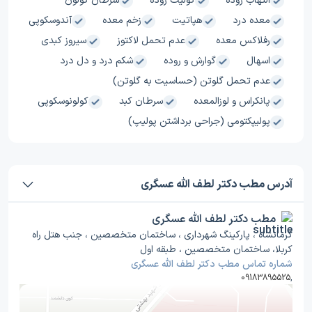
التهاب روده
کولیت روده
سرطان کولون
معده درد
هپاتیت
زخم معده
آندوسکوپی
رفلاکس معده
عدم تحمل لاکتوز
سیروز کبدی
اسهال
گوارش و روده
شکم درد و دل درد
عدم تحمل گلوتن (حساسیت به گلوتن)
پانکراس و لوزالمعده
سرطان کبد
کولونوسکوپی
پولیپکتومی (جراحی برداشتن پولیپ)
آدرس مطب دکتر لطف الله عسگری
مطب دکتر لطف الله عسگری
کرمانشاه ، پارکینگ شهرداری ، ساختمان متخصصین ، جنب هتل راه
کربلا، ساختمان متخصصین ، طبقه اول
شماره تماس مطب دکتر لطف الله عسگری
09183895525
,