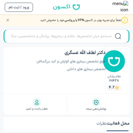
ورود / ثبت نام
لطفاً برای تجربه بهتر در اکسون،
VPN یا پروکسی
خود را خاموش کنید.
صفحه اصلی
/
دکتر گوارش و کبد
/
دکتر گوارش و کبد کرمانشاه
/
دکتر لطف الله عسگری
دکتر لطف الله عسگری
فوق تخصص بیماری های گوارش و کبد بزرگسالان
تخصص بیماری های داخلی
نظام پزشکی
67638
4.2
پوشش‌دهی بیمه
مطب راحت و تمیز
محل فعالیت
نظرات