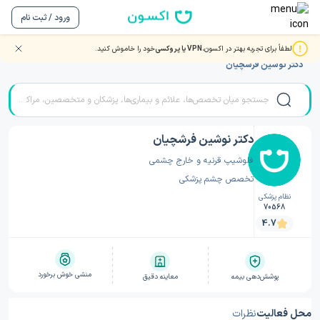
ورود / ثبت نام
لطفاً برای تجربه بهتر در اکسون،
VPN یا پروکسی
خود را خاموش کنید.
صفحه اصلی
/
دکتر قرنیه و خارج چشمی
/
دکتر قرنیه و خارج چشمی کرمانشاه
/
دکتر نوشین فرشچیان
دکتر نوشین فرشچیان
فلوشیپ قرنیه و خارج چشمی
تخصص چشم پزشکی
نظام پزشکی
70568
4.7
منشی خوش برخورد
پوشش‌دهی بیمه
معاینه دقیق
محل فعالیت
نظرات