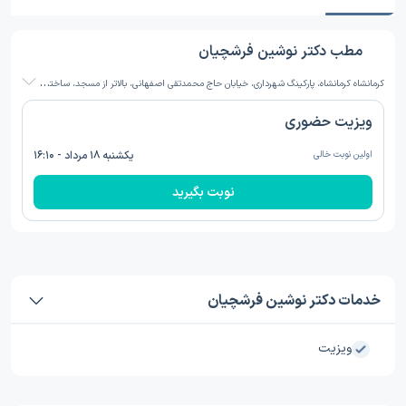
مطب دکتر نوشین فرشچیان
ک
رمانشاه کرمانشاه، پارکینگ شهرداری، خیابان حاج محمدتقی اصفهانی، بالاتر از مسجد، ساختمان پزشکان کوثر بر اساس مصوبه هیات دولت امسال هزینه عینک ۳۷۰هزارتومن علاوه بر مبلغ ویزیت هست
ویزیت حضوری
اولین نوبت خالی
یکشنبه ۱۸ مرداد - ۱۶:۱۰
نوبت بگیرید
خدمات دکتر نوشین فرشچیان
ویزیت