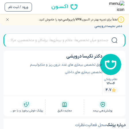
ورود / ثبت نام
لطفاً برای تجربه بهتر در اکسون،
VPN یا پروکسی
خود را خاموش کنید.
صفحه اصلی
/
دکتر غدد و متابولیسم
/
دکتر غدد و متابولیسم تهران
/
دکتر نکیسا درویشی
دکتر نکیسا درویشی
فوق تخصص بیماری های غدد درون ریز و متابولیسم
تخصص بیماری های داخلی
نظام پزشکی
76004
4.7
پوشش‌دهی بیمه
معاینه دقیق
پزشک خوش برخورد و با حوصله
درباره پزشک
محل فعالیت
نظرات