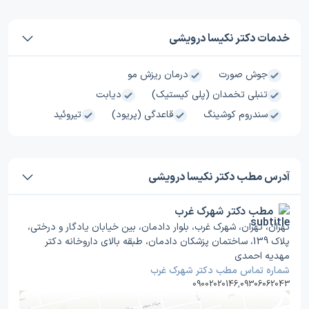
خدمات دکتر نکیسا درویشی
جوش صورت
درمان ریزش مو
تنبلی تخمدان (پلی کیستیک)
دیابت
سندروم کوشینگ
قاعدگی (پریود)
تیروئید
آدرس مطب دکتر نکیسا درویشی
مطب دکتر شهرک غرب
تهران، تهران، شهرک غرب، بلوار دادمان، بین خیابان یادگار و درختی،
پلاک 139، ساختمان پزشکان دادمان، طبقه بالای داروخانه دکتر
مهدیه احمدی
شماره تماس مطب دکتر شهرک غرب
09002020146
,
09306062043