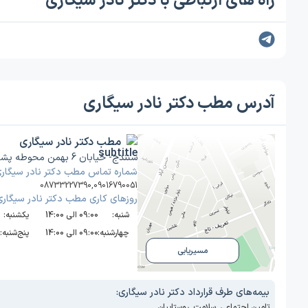
راه های ارتباطی با دکتر نادر سیگاری
آدرس مطب دکتر نادر سیگاری
مطب دکتر نادر سیگاری
سنندج- خیابان 6 بهمن محوطه پشت پاساژ بهاره - روبروی ام آر آی آرا - ساختمان دایموند
شماره تماس مطب دکتر نادر سیگار
08733227390
,
09016790051
روز‌های کاری مطب دکتر نادر سیگاری
شنبه:
09:00 الی 14:00
یکشنبه:
چهارشنبه:
09:00 الی 14:00
پنج‌شنبه:
مسیریابی
بیمه‌های طرف قرارداد دکتر نادر سیگاری:
تامین اجتماعی
,
سلامت
,
روستاییان