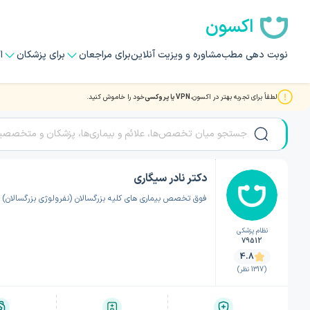
اکسون
نوبت دهی مطب
مشاوره و ویزیت آنلاین
برای مراجعان
برای پزشکان
ا
لطفاً برای تجربه بهتر در اکسون،
VPN یا پروکسی
خود را خاموش کنید.
صفحه اصلی
/
دکتر کلیه (نفرولوژی)
/
دکتر کلیه (نفرولوژی) سنندج
/
دکتر نادر سیگاری
دکتر نادر سیگاری
فوق تخصص بیماری های کلیه بزرگسالان (نفرولوژی بزرگسالان)
نظام پزشکی
79512
4.8
(1317 نظر)