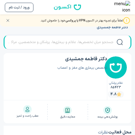
ورود / ثبت نام
لطفاً برای تجربه بهتر در اکسون،
VPN یا پروکسی
خود را خاموش کنید.
صفحه اصلی
/
دکتر مغز و اعصاب (نورولوژی)
/
دکتر مغز و اعصاب (نورولوژی) ایلام
/
دکتر فاطمه جمشیدی
دکتر فاطمه جمشیدی
تخصص بیماری های مغز و اعصاب
نظام پزشکی
85423
4.8
مطب راحت و تمیز
پوشش‌دهی بیمه
معاینه دقیق
محل فعالیت
نظرات