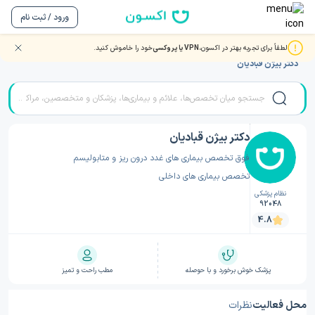
ورود / ثبت نام
لطفاً برای تجربه بهتر در اکسون،
VPN یا پروکسی
خود را خاموش کنید.
صفحه اصلی
/
دکتر غدد و متابولیسم
/
دکتر غدد و متابولیسم زنجان
/
دکتر بیژن قبادیان
دکتر بیژن قبادیان
فوق تخصص بیماری های غدد درون ریز و متابولیسم
تخصص بیماری های داخلی
نظام پزشکی
92048
4.8
پزشک خوش برخورد و با حوصله
مطب راحت و تمیز
محل فعالیت
نظرات