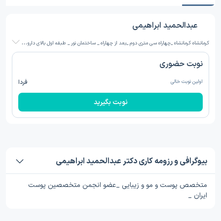
عبدالحمید ابراهیمی
ک
رمانشاه کرمانشاه _چهاراه سی متری دوم _بعد از چهاراه _ ساختمان نور _ طبقه اول بالای داروخانه دکتر فتاحی
نوبت حضوری
اولین نوبت خالی
فردا
نوبت بگیرید
بیوگرافی و رزومه کاری دکتر عبدالحمید ابراهیمی
متخصص پوست و مو و زیبایی _عضو انجمن متخصصین پوست
ایران _