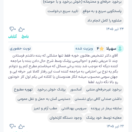
برخورد حرفه‌ای و محترمانه (خوش برخورد و با حوصله)
پاسخگویی سریع و به موقع
تایید سریع درخواست
مشاوره را کامل انجام داد
۲۴ تیر ۱۴۰۵
0
0
پاسخ
گزارش
سهیلا
ویزیت شده
نوبت حضوری
4
آقای دکتر تشخیص هاشون خوبه فقط تنها مشکلی که بنده داشتم فرستادن
چند تا مریض باهم و احوالپرسی پزشک وسط شرح حال دادن بنده با مراجعه
کننده دیگه که موجب شد بنده برخی مسائل که میخاستم مطرح کنم رو نتوانم
بگم یه نوع بی احترامی به مراجعه کننده است این رفتار کاملا غیر حرفه ایی و
جهان سومی محسوب میشه انگار هندوستان یا کلکته اس یکم لول کار خودتون
رو بالا نگه دارید لطفا
برخورد غیرحرفه‌ای منشی
آسانسور
پزشک خوش برخورد
تهویه مطبوع
داشتن صندلی کافی برای نشستن
دسترسی آسان به حمل و نقل عمومی
سابقه بیمار در پرونده
سرویس بهداشتی
مطب آرام و تمیز
معاینه توسط خود پزشک
وجود دستگاه کارتخوان
۲۲ تیر ۱۴۰۵
0
0