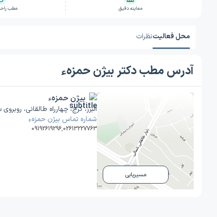
معاینه دقیق
مطب راحت
محل فعالیت
نظرات
آدرس مطب دکتر بیژن حمزهء
بیژن حمزهء
البرز، کرج، چهارراه طالقانی، روبرو
شماره تماس بیژن حمزهء
09192619296
,
02613227763
مسیریابی