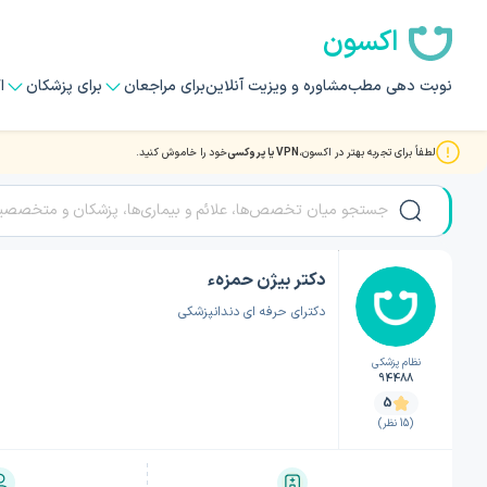
اکسون
نوبت دهی مطب
مشاوره و ویزیت آنلاین
برای مراجعان
برای پزشکان
ا
لطفاً برای تجربه بهتر در اکسون،
VPN یا پروکسی
خود را خاموش کنید.
صفحه اصلی
/
دکتر دندانپزشکی
/
دکتر دندانپزشکی کرج
/
دکتر بیژن حمزهء
دکتر بیژن حمزهء
دکترای حرفه ای دندانپزشکی
نظام پزشکی
94488
5
(15 نظر)