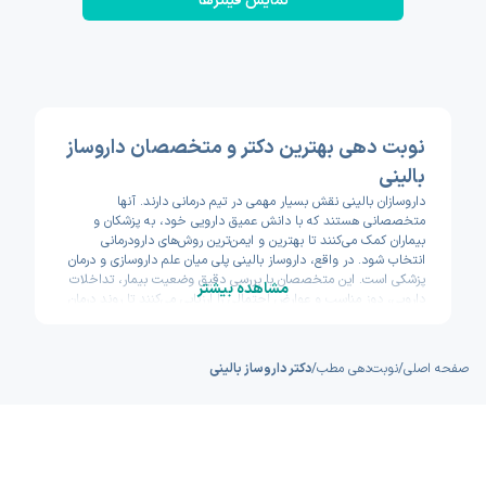
نمایش فیلتر‌ها
نوبت دهی بهترین دکتر و متخصصان داروساز
بالینی
داروسازان بالینی نقش بسیار مهمی در تیم درمانی دارند. آنها
متخصصانی هستند که با دانش عمیق دارویی خود، به پزشکان و
بیماران کمک می‌کنند تا بهترین و ایمن‌ترین روش‌های دارودرمانی
انتخاب شود. در واقع، داروساز بالینی پلی میان علم داروسازی و درمان
پزشکی است. این متخصصان با بررسی دقیق وضعیت بیمار، تداخلات
مشاهده بیشتر
دارویی، دوز مناسب و عوارض احتمالی را ارزیابی می‌کنند تا روند درمان
با بیشترین اثربخشی و کمترین خطر انجام شود.
در سال‌های اخیر، اهمیت حضور داروساز بالینی در بیمارستان‌ها و
کلینیک‌ها بیشتر از گذشته شناخته شده است. بیماران با مشکلات
صفحه اصلی
/
نوبت‌دهی مطب
/
دکتر داروساز بالینی
مزمن، مانند دیابت، فشار خون یا بیماری‌های قلبی، معمولاً داروهای
متعددی مصرف می‌کنند. در چنین شرایطی، داروساز بالینی با بررسی
هم‌زمان داروها، از بروز تداخلات خطرناک جلوگیری می‌کند. این همکاری
نزدیک میان پزشک و داروساز باعث می‌شود درمان دقیق‌تر، سریع‌تر و
ایمن‌تر پیش برود.
اگر شما به دنبال مشاوره تخصصی درباره داروهای خود هستید یا