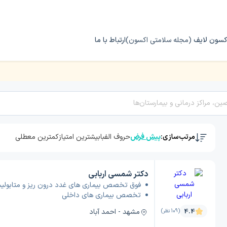
کسون لایف
(مجله سلامتی اکسون)
ارتباط با ما
مرتب‌سازی:
پیش فرض
حروف الفبا
بیشترین امتیاز
کمترین معطلی
دکتر شمسی اربابی
فوق تخصص بیماری های غدد درون ریز و متابولی
تخصص بیماری های داخلی
مشهد - احمد آباد
4.4
(109 نظر)