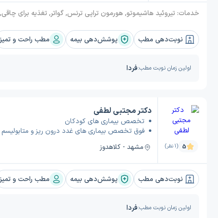
خدمات:
تیروئید هاشیموتو, هورمون تراپی ترنس, گواتر, تغذیه برای چاقی, تیروئید پرکار, مشکلات آدرنال, لاغری موضعی (اندرمولوژی), آکانتوز نیگریکانس, تیروئید, سندرم متابولیک, دیابت, کیست تخمدان, مشکلات هیپوفیز, افزایش ق
نوبت‌دهی مطب
پوشش‌دهی بیمه
مطب راحت و تمیز
فردا
اولین زمان نوبت مطب:
دکتر مجتبی لطفی
تخصص بیماری های کودکان
فوق تخصص بیماری های غدد درون ریز و متابولیسم 
مشهد - کلاهدوز
5
(1 نظر)
نوبت‌دهی مطب
پوشش‌دهی بیمه
مطب راحت و تمیز
فردا
اولین زمان نوبت مطب: