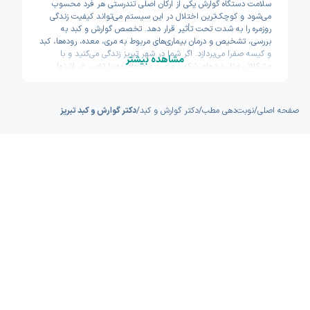
سلامت دستگاه گوارش یکی از ارکان اصلی تندرستی هر فرد محسوب
می‌شود و کوچک‌ترین اختلال در این سیستم می‌تواند کیفیت زندگی
روزمره را به شدت تحت تأثیر قرار دهد. تخصص گوارش و کبد به
بررسی، تشخیص و درمان بیماری‌های مربوط به مری، معده، روده‌ها، کبد
و کیسه صفرا می‌پردازد. اگر شما در شهر تبریز زندگی می‌کنید و با
مشاهده بیشتر
مشکلاتی مثل دردهای شکمی مزمن، سوءهاضمه یا تغییر در اشتها
مواجه هستید، مراجعه به یک متخصص گوارش و کبد با‌تجربه اولین
قدم برای بازیابی سلامتی شماست. پزشکان این حوزه با استفاده از
دانش روز و ابزارهای تشخیصی دقیق، به ریشه‌یابی مشکلاتی می‌پردازند
صفحه اصلی
/
نوبت‌دهی مطب
/
دکتر گوارش و کبد
/
دکتر گوارش و کبد تبریز
که شاید در ابتدا ساده به نظر برسند اما در صورت نادیده گرفتن، ممکن
است به بیماری‌های جدی‌تری تبدیل شوند.
در کلان‌شهری مانند تبریز، دسترسی به بهترین پزشکان همیشه دغدغه
اصلی شهروندان بوده است. یافتن پزشکی که علاوه بر دانش علمی بالا،
زمان کافی برای شنیدن شرح حال شما اختصاص دهد، اهمیت بسیار
زیادی دارد. متخصص گوارش و کبد نه تنها در درمان بیماری‌های حاد
نقش دارد، بلکه در پیشگیری از سرطان‌های دستگاه گوارش و مدیریت
بیماری‌های مزمن کبدی نیز تخصص ویژه‌ای دارد. شما با انتخاب یک
پزشک حاذق در تبریز، می‌توانید اطمینان حاصل کنید که فرآیند درمان
شما بر اساس آخرین پروتکل‌های علمی پیش می‌رود و از انجام
آزمایش‌های غیرضروری و هزینه‌بر جلوگیری می‌شود.
پلتفرم اکسون با درک نیاز شما به دسترسی سریع و آسان، لیستی از
برترین پزشکان گوارش و کبد در تبریز را فراهم کرده است. نوبت‌دهی
آنلاین به شما این امکان را می‌دهد که بدون نیاز به تماس‌های تلفنی
مکرر یا مراجعه حضوری به مطب‌های شلوغ، در هر ساعت از شبانه‌روز
نوبت خود را رزرو کنید. این سیستم هوشمند به بیماران کمک می‌کند تا