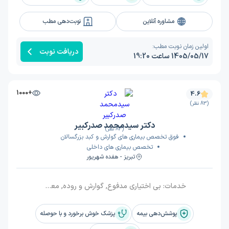
مشاوره آنلاین
نوبت‌دهی مطب
اولین زمان نوبت مطب:
دریافت نوبت
1405/05/17 ساعت 19:20
+1000
4.6
(83 نظر)
دکتر سیدمحمد صدرکبیر
(83 نظر)
فوق تخصص بیماری های گوارش و کبد بزرگسالان
تخصص بیماری های داخلی
تبریز - هفده شهریور
خدمات:
بی اختیاری مدفوع, گوارش و روده, معده درد, بوتاکس معده, شکم درد و دل درد, اسهال
پوشش‌دهی بیمه
پزشک خوش برخورد و با حوصله