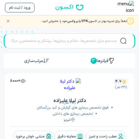
ورود / ثبت نام
لطفاً برای تجربه بهتر در اکسون،
VPN یا پروکسی
خود را خاموش کنید.
نوبت دهی بهترین دکتر و متخصصان گوارش و کبد در تبریز
فیلترها
مرتب‌سازی
3
+8000
4.7
(319 نظر)
دکتر لیلا علیزاده
(319 نظر)
فوق تخصص بیماری های گوارش و کبد بزرگسالان
تخصص بیماری های داخلی
تبریز
مطب راحت و تمیز
معاینه دقیق
منشی خوش برخورد