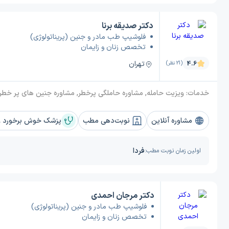
دکتر صدیقه برنا
فلوشیپ طب مادر و جنین (پریناتولوژی)
تخصص زنان و زایمان
تهران
4.6
(21 نظر)
خدمات:
ویزیت حامله, مشاوره حاملگی پرخطر, مشاوره جنین های پر خطر, ویزیت زنان, سونوگرافی انومالی اسکن, داپلر سوگرافی جنین, NST, سونوگرافی رشد جنین, سونوگرافی NT, اکرتا, بیوفیزیکال پروفایل, مونوگرافی زنان, آمینو سنتز, S
مشاوره آنلاین
نوبت‌دهی مطب
پزشک خوش برخورد و 
فردا
اولین زمان نوبت مطب:
دکتر مرجان احمدی
فلوشیپ طب مادر و جنین (پریناتولوژی)
تخصص زنان و زایمان