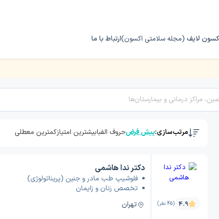
کسون لایف
(مجله سلامتی اکسون)
ارتباط با ما
مرتب‌سازی:
پیش فرض
حروف الفبا
بیشترین امتیاز
کمترین معطلی
دکتر ندا هاشمی
فلوشیپ طب مادر و جنین (پریناتولوژی)
تخصص زنان و زایمان
تهران
4.9
(45 نظر)