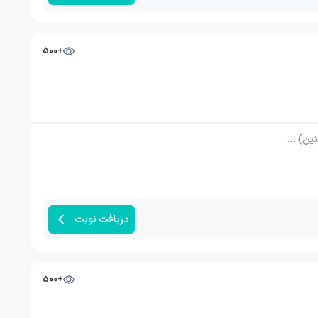
+500
ژن, آی یو آی (IUI), D&C (اتساع و کورتاژ)
دریافت نوبت
+500