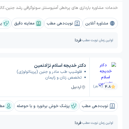
خدمات:
مشاوره بارداری های پرخطر, آمنیوسنتز, سونوگرافی رشد جنین،کالر داپلر و طول سرویکس, سونوگرافی آنومالی, سونوگرافی NT و آنومالی سه ماهه اول, سزارین, سرکلاژ, میومکتومی, هیسترکتومی(برداشتن رحم), جراحی کیست تخمدان, سونوگرافی رحم و ضمایم,
مشاوره آنلاین
نوبت‌دهی مطب
معاینه دقیق
پز
فردا
اولین زمان نوبت مطب:
دکتر خدیجه اسلام نژادنمین
فلوشیپ طب مادر و جنین (پریناتولوژی)
تخصص زنان و زایمان
اردبیل
4.8
(91 نظر)
نوبت‌دهی مطب
پزشک خوش برخورد و با حوصله
مطب
فردا
اولین زمان نوبت مطب: