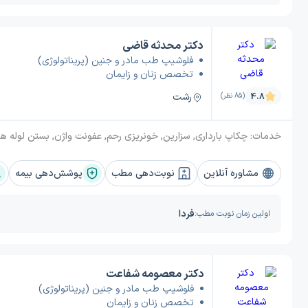
دکتر محدثه قاضی
فلوشیپ طب مادر و جنین (پریناتولوژی)
تخصص زنان و زایمان
رشت
4.8
(85 نظر)
خدمات:
چکاپ بارداری, سزارین, خونریزی رحم, عفونت واژن, بستن لوله های زنانه (توبکتومی), قرار دادن آی یو دی (IUD), D&C (اتساع و کورتاژ), قاعدگی دردناک (دیسمنوره), معاینه سینه, زایمان, اسکن داپلر(جنین) در بارداری, اسکن NT (اسکن شفافیت نوکال), پاپ اسمیر, دیابت بارداری (حاملگ
مشاوره آنلاین
نوبت‌دهی مطب
پوشش‌دهی بیمه
فردا
اولین زمان نوبت مطب:
دکتر معصومه شفاعت
فلوشیپ طب مادر و جنین (پریناتولوژی)
تخصص زنان و زایمان