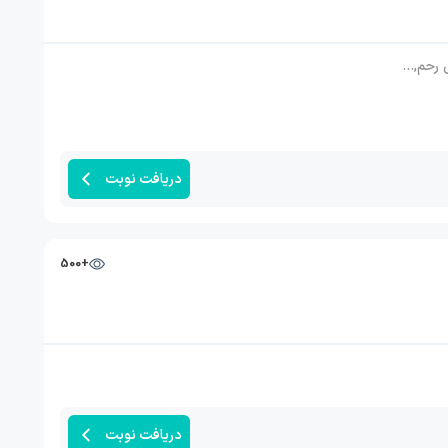
ری (حاملگی), واژینیسموس, تعیین جنسیت, ویزیت مطب مطهری
دریافت نوبت
+500
دریافت نوبت