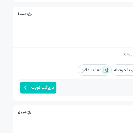
+1000
CV, تهیه پاپ اسمیر
با حوصله
معاینه دقیق
دریافت نوبت
+500