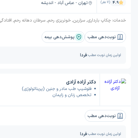
تهران - عباس آباد - اندیشه
4.9
(7 نظر)
خدمات:
چکاپ بارداری, سزارین, خونریزی رحم, سرطان دهانه رحم, افتادگی رحم, هیسترکتومی (عمل برداشتن رحم), بیوپسی دهانه رحم, فیبروم رحم, میومکتومی (برداشتن فیبروم), عفونت واژن, زایمان بدون درد, هیستروسکوپی, سقط جنین, دکتر آندومتریوز, قاعدگی دردناک (دیسمنوره), تخمدان پلی کیستیک, جراحی باز شکم (لاپروتومی), معاینه واژن و لگن (کولپوسکوپی), معاینه سینه, زایمان, آدنومیوز, کیست تخمدان, افتادگی واژن, جوانسازی واژن, عمل زیبایی کلیتوریس (هودوپلاستی), برداشتن تخمدان (سالپنگو اوفورکتومی), اسکن لگن, اسکن داپلر(جنین) در بارداری, اسکن NT (اسکن شفافیت نوکال), پاپ اسمیر, یایسگی زودرس, دیابت باردا
نوبت‌دهی مطب
پوشش‌دهی بیمه
فردا
اولین زمان نوبت مطب:
دکتر آزاده آزادی
فلوشیپ طب مادر و جنین (پریناتولوژی)
تخصص زنان و زایمان
نوبت‌دهی مطب
فردا
اولین زمان نوبت مطب: