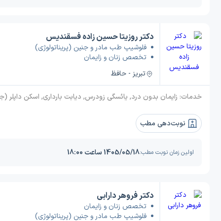
دکتر روزیتا حسین زاده فسقندیس
فلوشیپ طب مادر و جنین (پریناتولوژی)
تخصص زنان و زایمان
تبریز - حافظ
خدمات:
زایمان بدون درد, یائسگی زودرس, دیابت بارداری, اسکن داپلر (جنین) در بارداری, چکاپ بارداری, واژینیسموس, هیسترکتومی (عمل برداشتن رحم), بیوپسی دهانه رحم, بستن لوله های زنانه (توبکتومی), تنبلی تخمدان (پلی کیستیک), قرار دادن آی یو دی (IUD), افتادگی واژن, تعیین جنسیت, خونریزی رحم, سزارین, قاعدگی (پریود), سرطان زنان, افتادگی رحم, آندومتریوز, اسکن NT (اسکن شفافیت نوکال), کیست تخمدان, سرطان رحم, لاپاراسکوپی فیبروم رحم, پاپ اسمیر, جراحی میوم, اسکن لگن, سینه, عفونت وا
نوبت‌دهی مطب
1405/05/18 ساعت 18:00
اولین زمان نوبت مطب:
دکتر فروهر دارابی
تخصص زنان و زایمان
فلوشیپ طب مادر و جنین (پریناتولوژی)