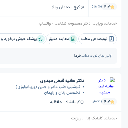
کرج - دهقان ویلا
4.7
(55 نظر)
خدمات:
ویزیت, دکتر معصومه شفاعت - واتساپ
نوبت‌دهی مطب
معاینه دقیق
پزشک خوش برخورد و ب
فردا
اولین زمان نوبت مطب:
دکتر هانیه فیض مهدوی
فلوشیپ طب مادر و جنین (پریناتولوژی)
تخصص زنان و زایمان
کرمانشاه - حافظیه
4.7
(79 نظر)
خدمات:
کلینیک زنان, ویزیت