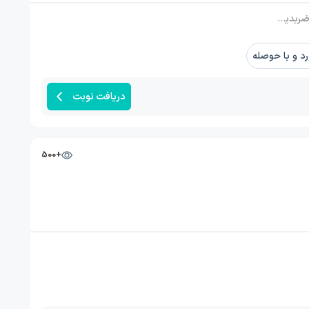
ون فقرات
 و با حوصله
دریافت نوبت
+500