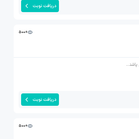
دریافت نوبت
+500
 مچ پا, دست
دریافت نوبت
+500