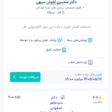
دکتر محسن اخوان سپهی
(78 نظر)
فوق تخصص بیماری های کلیه کودکان
قم - نیروگاه
خدمات:
فشار خون, دیابت بی مزه, گلومرولی, همودیالیز, هیپوناترمی, مشکل کلیوی, نفریت لوپوس, دیالیز صفاقی, تنگی شریان کلیوی, کیست کلیوی, نارسایی کلیه, هیپوکالمی, ویزیت
پوشش‌دهی بیمه
پزشک خوش برخورد و با حوصله
معاینه دقیق
نوبت‌دهی مطب
اولین زمان نوبت مطب:
دریافت نوبت
1405/05/17 ساعت 18:00
+7000
4.7
(54 نظر)