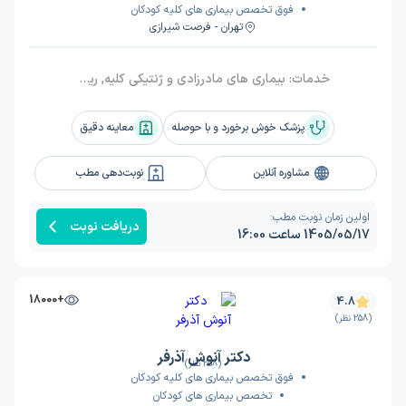
فوق تخصص بیماری های کلیه کودکان
تهران - فرصت شیرازی
خدمات:
بیماری های مادرزادی و ژنتیکی کلیه, ریفلاکس ادراری, سنگ های کلیوی, شب ادراری-بی اختیاری ادراری, بیماریهای کیستی کلیه, فشارخون, دیابت بی مزه, اختلالات الکترولیتی, نارسایی حاد و مزمن کلیه, دیالیز صفاقی-همودیالیز, پیوند کلیه, ویزیت
پزشک خوش برخورد و با حوصله
معاینه دقیق
مشاوره آنلاین
نوبت‌دهی مطب
اولین زمان نوبت مطب:
دریافت نوبت
1405/05/17 ساعت 16:00
+18000
4.8
(258 نظر)
دکتر آنوش آذرفر
(258 نظر)
فوق تخصص بیماری های کلیه کودکان
تخصص بیماری های کودکان