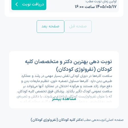
اولین زمان نوبت مطب:
دریافت نوبت
1405/05/17 ساعت 16:00
صفحه قبل
صفحه بعد
نوبت دهی بهترین دکتر و متخصصان کلیه
کودکان (نفرولوژی کودکان)
سلامت کلیه‌ها در دوران کودکی نقش بسیار مهمی در رشد و عملکرد
طبیعی بدن دارد. کلیه‌ها مسئول تصفیه خون، تنظیم مایعات بدن و
دفع مواد زائد هستند و هرگونه اختلال در عملکرد آنها می‌تواند بر
سلامت عمومی کودک تأثیر بگذارد. پزشکان فوق تخصص کلیه کودکان،
که با عنوان نفرولوژیست کودکان شناخته می‌شوند، با دانش و تجربه‌ی
مشاهده بیشتر
خود به تشخیص و درمان بیماری‌های مربوط به کلیه، مجاری ادراری و
فشار خون در کودکان می‌پردازند. این متخصصان با بررسی دقیق علائم
و انجام آزمایش‌های تخصصی، علت اصلی مشکلات کلیوی را شناسایی
کرده و بهترین روش درمان را پیشنهاد می‌کنند.
صفحه اصلی
/
نوبت‌دهی مطب
/
دکتر کلیه کودکان (نفرولوژی کودکان)
در سال‌های اخیر، آگاهی والدین نسبت به اهمیت مراجعه به پزشک
متخصص کلیه کودکان افزایش یافته است. بسیاری از خانواده‌ها متوجه