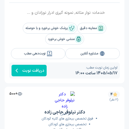
خدمات:
نوار مثانه, نمونه گیری ادرار نوزادان و شیرخوار, هولتر فشارخون اختصاصی کودکان و نوجوانان, ختنه شیرخوار, نوار مثانه و تعیین حجم مثانه پس از تخلیه با سونوگرافی, درمان پیشرفته شب ادراری در همه سنین, ویزیت
معاینه دقیق
پزشک خوش برخورد و با حوصله
منشی خوش برخورد
مشاوره آنلاین
نوبت‌دهی مطب
اولین زمان نوبت مطب:
دریافت نوبت
1405/05/17 ساعت 16:00
+500
4
(2 نظر)
دکتر نیلوفر حاجی زاده
(2 نظر)
فوق تخصص بیماری های کلیه کودکان
تخصص بیماری های کودکان