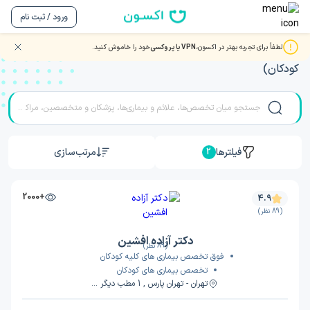
ورود / ثبت نام
لطفاً برای تجربه بهتر در اکسون،
VPN یا پروکسی
خود را خاموش کنید.
نوبت دهی بهترین دکتر و متخصصان کلیه کودکان (نفرولوژی
کودکان)
فیلترها
مرتب‌سازی
2
+2000
4.9
(89 نظر)
دکتر آزاده افشین
(89 نظر)
فوق تخصص بیماری های کلیه کودکان
تخصص بیماری های کودکان
تهران - تهران پارس , 1 مطب دیگر ...