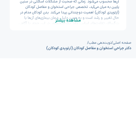
آن‌ها محسوب می‌شود. زمانی که صحبت از مشکلات اسکلتی در سنین
پایین به میان می‌آید، تخصص جراحی استخوان و مفاصل کودکان
(ارتوپدی کودکان) اهمیت دوچندانی پیدا می‌کند. بدن کودکان مدام در
حال تغییر و رشد است و به همین دلیل، درمان بیماری‌های آن‌ها با
مشاهده بیشتر
بزرگسالان تفاوت‌های اساسی دارد. یک متخصص در این حوزه، با آگاهی
کامل از صفحات رشد و آناتومی خاص اطفال، تلاش می‌کند تا از بروز
ناهنجاری‌های ماندگار در آینده جلوگیری کند. شما با انتخاب یک پزشک
ماهر، در واقع مسیر حرکت و فعالیت بدنی فرزندتان را در بزرگسالی
صفحه اصلی
/
نوبت‌دهی مطب
/
هموار می‌کنید.
دکتر جراحی استخوان و مفاصل کودکان (ارتوپدی کودکان)
بسیاری از والدین هنگام مواجهه با مشکلاتی نظیر انحراف زانو یا
دردهای استخوانی در فرزندشان، دچار نگرانی و اضطراب می‌شوند. در
چنین شرایطی، دسترسی سریع به یک متخصص جراحی استخوان و
مفاصل کودکان (ارتوپدی کودکان) می‌تواند آرامش را به خانواده
بازگرداند. این پزشکان نه تنها در زمینه جراحی‌های پیچیده تبحر دارند،
بلکه در بسیاری از موارد با روش‌های غیرجراحی مثل گچ‌گیری یا تجویز
بریس، به اصلاح مشکلات می‌پردازند. تشخیص به‌موقع در این سنین
طلایی، مانع از انجام عمل‌های سنگین در سال‌های بعدی زندگی می‌شود
و به کودک اجازه می‌دهد تا مانند همسالان خود به بازی و ورزش
بپردازد.
پلتفرم اکسون با درک دغدغه‌های شما والدین عزیز، بستری را فراهم
کرده است تا بدون نیاز به مراجعه حضوری و صرف وقت در ترافیک،
بهترین پزشکان جراحی استخوان و مفاصل کودکان (ارتوپدی کودکان) را
پیدا کنید. شما می‌توانید در هر ساعت از شبانه‌روز، لیست متخصصان
مجرب را مشاهده کرده و بر اساس نظرات سایر کاربران، مناسب‌ترین
گزینه را برای فرزند خود انتخاب نمایید. نوبت‌دهی آنلاین در اکسون به