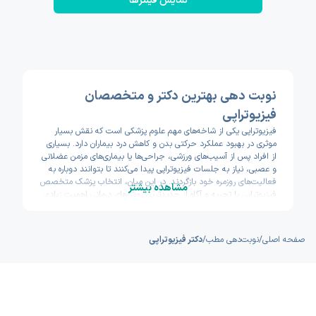
نمایش فیلتر‌ها
نوبت دهی بهترین دکتر و متخصصان
فیزیوتراپی
فیزیوتراپی یکی از شاخه‌های مهم علوم پزشکی است که نقش بسیار
موثری در بهبود عملکرد حرکتی بدن و کاهش درد بیماران دارد. بسیاری
از افراد پس از آسیب‌های ورزشی، جراحی‌ها یا بیماری‌های مزمن عضلانی
و عصبی، نیاز به جلسات فیزیوتراپی پیدا می‌کنند تا بتوانند دوباره به
فعالیت‌های روزمره خود بازگردند. در این میان، انتخاب پزشک متخصص
مشاهده بیشتر
فیزیوتراپی با تجربه و آگاه از جدیدترین روش‌های درمانی اهمیت زیادی
دارد. فیزیوتراپیست‌ها با استفاده از تمرینات حرکتی، ماساژ درمانی،
الکتروتراپی و تکنیک‌های تخصصی دیگر، به بیماران کمک می‌کنند تا
توان حرکتی خود را بازیابند و دردهای مزمن را کنترل کنند.
صفحه اصلی
/
نوبت‌دهی مطب
/
دکتر فیزیوتراپی
در گذشته، پیدا کردن دکتر فیزیوتراپی مناسب و هماهنگی برای گرفتن
نوبت ممکن بود زمان‌بر و دشوار باشد. اما امروزه با پیشرفت فناوری و
گسترش پلتفرم‌های آنلاین، شما می‌توانید به‌راحتی از طریق سامانه
نوبت‌دهی آنلاین اکسون، بهترین متخصصان فیزیوتراپی را جستجو و
نوبت خود را رزرو کنید. این روش نه‌تنها باعث صرفه‌جویی در زمان
می‌شود، بلکه به شما امکان می‌دهد اطلاعات کامل پزشکان، سوابق