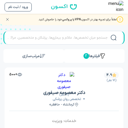
ورود / ثبت نام
لطفاً برای تجربه بهتر در اکسون،
VPN یا پروکسی
خود را خاموش کنید.
نوبت دهی بهترین دکتر و متخصصان روانپزشکی
فیلترها
مرتب‌سازی
2
+500
4.9
(71 نظر)
دکتر معصومه صیفوری
(71 نظر)
تخصص روان پزشکی
کرمانشاه - حافظیه
خدمات:
ویزیت