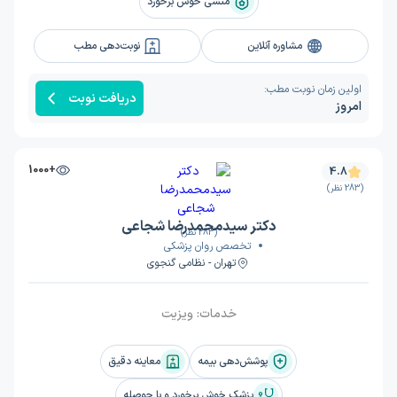
منشی خوش برخورد
مشاوره آنلاین
نوبت‌دهی مطب
اولین زمان نوبت مطب:
دریافت نوبت
امروز
+1000
4.8
(283 نظر)
دکتر سیدمحمدرضا شجاعی
(283 نظر)
تخصص روان پزشکی
تهران - نظامی گنجوی
خدمات:
ویزیت
پوشش‌دهی بیمه
معاینه دقیق
پزشک خوش برخورد و با حوصله