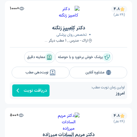
+1000
4.8
(38 نظر)
دکتر کامبیز زنگنه
(38 نظر)
تخصص روان پزشکی
اراک - مدرس , 1 مطب دیگر ...
پزشک خوش برخورد و با حوصله
معاینه دقیق
مشاوره آنلاین
نوبت‌دهی مطب
اولین زمان نوبت مطب:
دریافت نوبت
امروز
+500
4.8
(28 نظر)
دکتر مریم السادات میرزاده
(28 نظر)