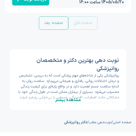
1405/05/20 ساعت 16:00
صفحه قبل
صفحه بعد
نوبت دهی بهترین دکتر و متخصصان
روانپزشکی
روانپزشکی یکی از شاخه‌های مهم پزشکی است که به بررسی، تشخیص
و درمان اختلالات روانی، رفتاری و هیجانی می‌پردازد. سلامت روان به
اندازه سلامت جسم اهمیت دارد و در واقع پایه‌ای برای کیفیت زندگی
محسوب می‌شود. بسیاری از بیماران ممکن است در طول زندگی خود با
مشکلاتی مانند اضطراب، افسردگی، وسواس یا بی‌خوابی روبه‌رو شوند
مشاهده بیشتر
و نیاز به کمک تخصصی داشته باشند. در این شرایط مراجعه به
روانپزشک می‌تواند مسیر درمان را روشن‌تر و موثرتر کند.
در سال‌های اخیر، آگاهی عمومی نسبت به اهمیت سلامت روان افزایش
یافته است. دیگر صحبت درباره مشکلات روانی تابو نیست و بیماران
صفحه اصلی
/
نوبت‌دهی مطب
/
دکتر روانپزشکی
راحت‌تر از گذشته برای دریافت کمک اقدام می‌کنند. با این حال، پیدا
کردن پزشک مناسب و گرفتن نوبت در زمان دلخواه همیشه آسان
نیست. به همین دلیل، پلتفرم‌هایی مانند
اکسون
با هدف تسهیل