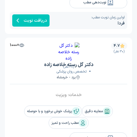
نوبت‌دهی مطب
اولین زمان نوبت مطب:
دریافت نوبت
فردا
+1000
4.7
(30 نظر)
دکتر گل رسته خلاصه زاده
(30 نظر)
تخصص روان پزشکی
یزد - خرمشاه
خدمات:
ویزیت
معاینه دقیق
پزشک خوش برخورد و با حوصله
مطب راحت و تمیز