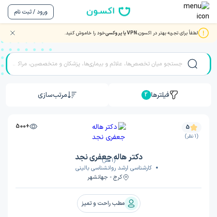
ورود / ثبت نام
لطفاً برای تجربه بهتر در اکسون،
VPN یا پروکسی
خود را خاموش کنید.
نوبت دهی بهترین دکتر و متخصصان روانشناسی
فیلترها
مرتب‌سازی
2
+500
5
(1 نظر)
دکتر هاله جعفری نجد
(1 نظر)
کارشناسی ارشد روانشناسی بالینی
کرج - جهانشهر
مطب راحت و تمیز