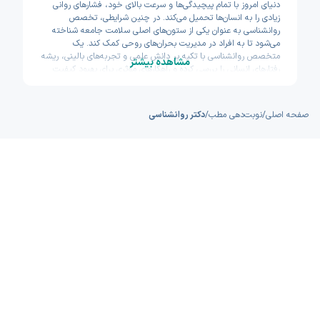
دنیای امروز با تمام پیچیدگی‌ها و سرعت بالای خود، فشارهای روانی
زیادی را به انسان‌ها تحمیل می‌کند. در چنین شرایطی، تخصص
روانشناسی به عنوان یکی از ستون‌های اصلی سلامت جامعه شناخته
می‌شود تا به افراد در مدیریت بحران‌های روحی کمک کند. یک
متخصص روانشناسی با تکیه بر دانش علمی و تجربه‌های بالینی، ریشه
مشاهده بیشتر
رفتارهای انسانی را بررسی کرده و راهکارهای موثری برای بهبود کیفیت
زندگی ارائه می‌دهد. شما با مراجعه به این متخصصان، نه تنها به درمان
اختلالات می‌پردازید، بلکه مهارت‌های لازم برای مواجهه با چالش‌های
آینده را نیز می‌آموزید. سلامت روان به اندازه سلامت جسم اهمیت دارد
صفحه اصلی
/
نوبت‌دهی مطب
/
دکتر روانشناسی
و نادیده گرفتن آن می‌تواند بر تمام جنبه‌های زندگی فردی و اجتماعی
شما تاثیر منفی بگذارد.
نقش متخصص روانشناسی در تشخیص و درمان طیف گسترده‌ای از
مشکلات روحی بسیار حیاتی است. این متخصصان با استفاده از
روش‌های مختلف ارزیابی، به بیماران کمک می‌کنند تا الگوهای فکری
مخرب خود را شناسایی کرده و آن‌ها را با باورهای سازنده جایگزین
نمایند. بسیاری از افرادی که با اضطراب، افسردگی یا مشکلات ارتباطی
دست و پنجه نرم می‌کنند، پس از جلسات مشاوره منظم، تغییرات
مثبتی را در رفتار و احساسات خود مشاهده می‌کنند. شما نباید منتظر
بمانید تا مشکلات روانی به مرحله بحرانی برسند؛ بلکه مراجعه
زودهنگام به یک مشاور یا روانشناس مجرب می‌تواند از بروز آسیب‌های
جدی‌تر جلوگیری کند و مسیر رسیدن به آرامش را برای شما هموارتر
سازد.
در گذشته پیدا کردن یک متخصص روانشناسی خوب و باسابقه کار
دشواری بود و معمولاً نیاز به پرس‌وجوهای طولانی داشت. اما امروزه
پلتفرم اکسون این فرآیند را برای شما بسیار ساده و سریع کرده است.